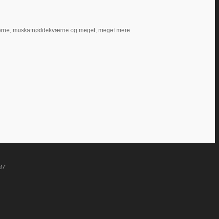
berkværne, muskatnøddekværne og meget, meget mere.
37