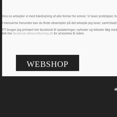
Hos os arbejder vi med trædrejning af alle former for emner. Vi laver prototyper
I menuerne herunder kan du finde eksempler på det arbejde jeg laver, samt bladre i ga
PT bruger jeg primært min facebook til opdateringer, nyheder og billeder følg med
klik her
facebook.dk/woodturning.dk
for at komme til siden.
WEBSHOP