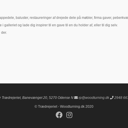
, trappedele, baluster, restaureringer af drejede dele på møbler, firma gaver, pe
lleriet og lade dig inspirer til en gave til en du holder af, eller til dig selv.
 der.
Trædrejeriet, Banevænget 20, 5270 Odense N
rp@woodturning.dk
2948 66
© Trædrejeriet - Woodturning.dk 2020