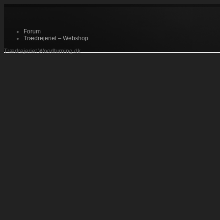
Forum
Trædrejeriet – Webshop
Trædrejeriet Woodturning.dk