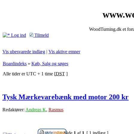
www.wo
WoodTurning.dk et forum
Log ind
Tilmeld
Vis ubesvarede indlæg
|
Vis aktive emner
Boardindeks
»
Køb, Salg og søges
Alle tider er UTC + 1 time [
DST
]
Tysk Mærkevarebænk med motor 200 kr
Redaktører:
Andreas K
,
Rasmus
Side
1
af
1
[ 1 indlæg ]