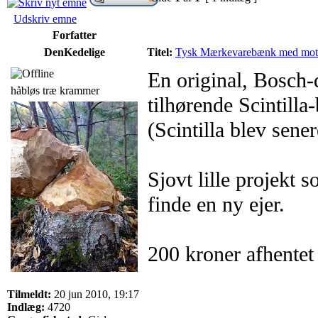
Udskriv emne
Forfatter
DenKedelige
Titel:
Tysk Mærkevarebænk med moto
En original, Bosch
håbløs træ krammer
tilhørende Scintill
(Scintilla blev sene
Sjovt lille projekt 
finde en ny ejer.
200 kroner afhentet
Tilmeldt:
20 jun 2010, 19:17
Indlæg:
4720