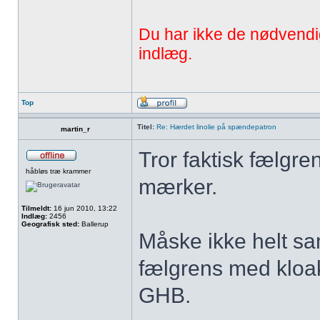
Du har ikke de nødvendige 
indlæg.
Top
Titel:
Re: Hærdet linolie på spændepatron
martin_r
Tror faktisk fælgre
håbløs træ krammer
mærker.
Tilmeldt:
16 jun 2010, 13:22
Indlæg:
2456
Geografisk sted:
Ballerup
Måske ikke helt s
fælgrens med kloak
GHB.