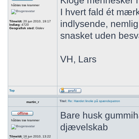
Kloge mennesker har
håbløs træ krammer
I hvert fald ét mær
indlysende, nemlig
Tilmeldt:
20 jun 2010, 19:17
Indlæg:
4720
Geografisk sted:
Gislev
snasket uden besv
VH, Lars
Top
Titel:
Re: Hærdet linolie på spændepatron
martin_r
Bare husk gummiha
håbløs træ krammer
djævelskab
Tilmeldt:
16 jun 2010, 13:22