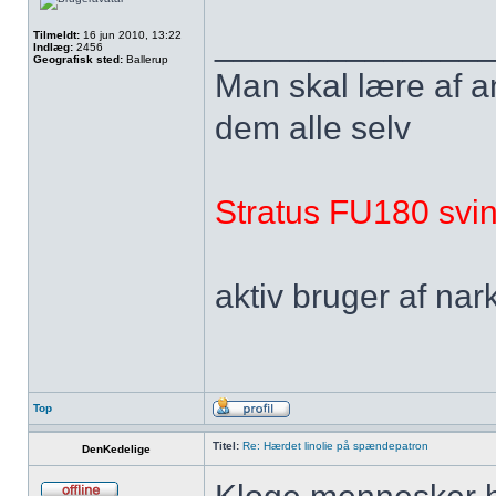
______________
Tilmeldt:
16 jun 2010, 13:22
Indlæg:
2456
Geografisk sted:
Ballerup
Man skal lære af andr
dem alle selv
Stratus FU180 svin
aktiv bruger af nar
Top
Titel:
Re: Hærdet linolie på spændepatron
DenKedelige