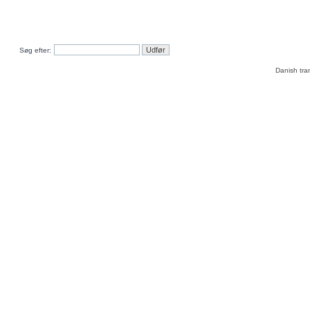
Søg efter:
Danish tra