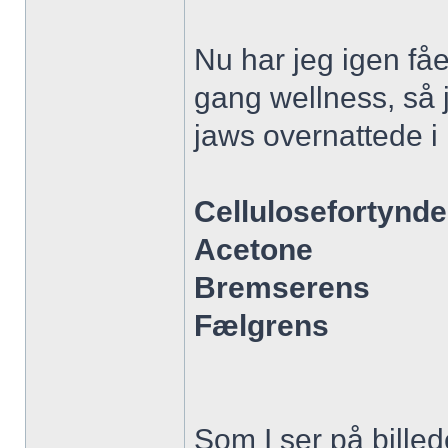
Nu har jeg igen fåe
gang wellness, så j
jaws overnattede i
Cellulosefortynde
Acetone
Bremserens
Fælgrens
Som I ser på billed