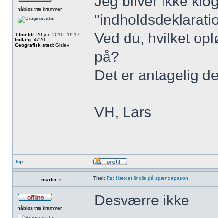
Jeg bliver ikke klo
håbløs træ krammer
"indholdsdeklaratio
Ved du, hvilket op
Tilmeldt:
20 jun 2010, 19:17
Indlæg:
4720
Geografisk sted:
Gislev
på?
Det er antagelig de
VH, Lars
Top
Titel:
Re: Hærdet linolie på spændepatron
martin_r
Desværre ikke
håbløs træ krammer