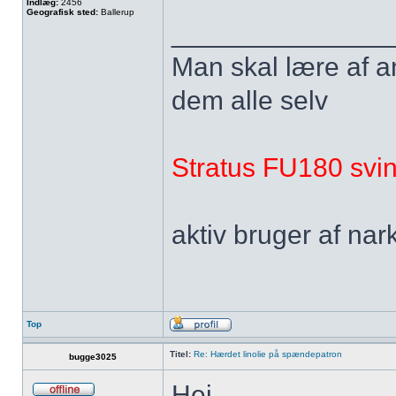
Indlæg:
2456
Geografisk sted:
Ballerup
______________
Man skal lære af andr
dem alle selv
Stratus FU180 svin
aktiv bruger af nar
Top
Titel:
Re: Hærdet linolie på spændepatron
bugge3025
Hej