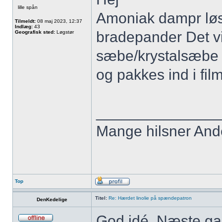
lille spån
Amoniak dampr løs
Tilmeldt:
08 maj 2023, 12:37
Indlæg:
43
bradepander Det vi
Geografisk sted:
Løgstør
sæbe/krystalsæbe o
og pakkes ind i film
______________
Mange hilsner And
Top
Titel:
Re: Hærdet linolie på spændepatron
DenKedelige
God idé. Næste gan