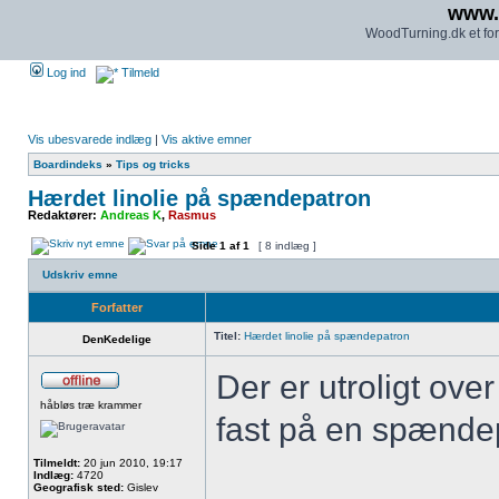
www.
WoodTurning.dk et for
Log ind
Tilmeld
Vis ubesvarede indlæg
|
Vis aktive emner
Boardindeks
»
Tips og tricks
Hærdet linolie på spændepatron
Redaktører:
Andreas K
,
Rasmus
Side
1
af
1
[ 8 indlæg ]
Udskriv emne
Forfatter
Titel:
Hærdet linolie på spændepatron
DenKedelige
Der er utroligt ov
håbløs træ krammer
fast på en spænde
Tilmeldt:
20 jun 2010, 19:17
Indlæg:
4720
Geografisk sted:
Gislev