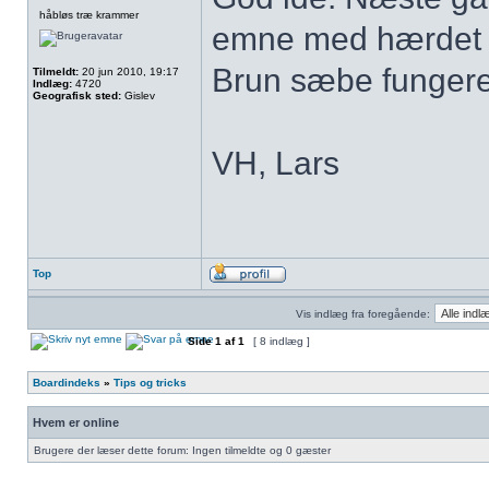
håbløs træ krammer
emne med hærdet 
Brun sæbe fungered
Tilmeldt:
20 jun 2010, 19:17
Indlæg:
4720
Geografisk sted:
Gislev
VH, Lars
Top
Vis indlæg fra foregående:
Side
1
af
1
[ 8 indlæg ]
Boardindeks
»
Tips og tricks
Hvem er online
Brugere der læser dette forum: Ingen tilmeldte og 0 gæster