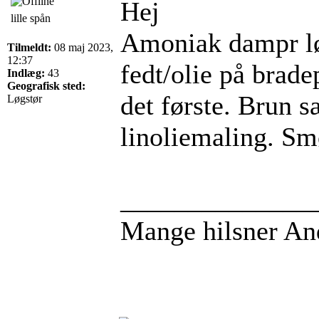
Hej
lille spån
Amoniak dampr lø
Tilmeldt:
08 maj 2023,
12:37
fedt/olie på brad
Indlæg:
43
Geografisk sted:
det første. Brun 
Løgstør
linoliemaling. Smø
______________
Mange hilsner An