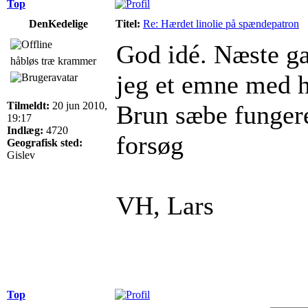
Top
DenKedelige
Titel:
Re: Hærdet linolie på spændepatron
God idé. Næste ga
håbløs træ krammer
jeg et emne med 
Tilmeldt:
20 jun 2010,
Brun sæbe fungere
19:17
Indlæg:
4720
forsøg
Geografisk sted:
Gislev
VH, Lars
Top