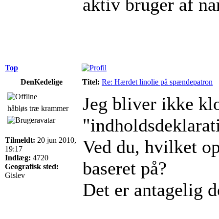
aktiv bruger af na
Top
DenKedelige
Titel:
Re: Hærdet linolie på spændepatron
Jeg bliver ikke kl
håbløs træ krammer
"indholdsdeklarat
Tilmeldt:
20 jun 2010,
Ved du, hvilket o
19:17
Indlæg:
4720
baseret på?
Geografisk sted:
Gislev
Det er antagelig d