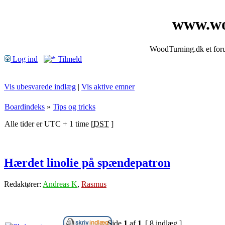
www.wo
WoodTurning.dk et forum
Log ind
Tilmeld
Vis ubesvarede indlæg
|
Vis aktive emner
Boardindeks
»
Tips og tricks
Alle tider er UTC + 1 time [
DST
]
Hærdet linolie på spændepatron
Redaktører:
Andreas K
,
Rasmus
Side
1
af
1
[ 8 indlæg ]