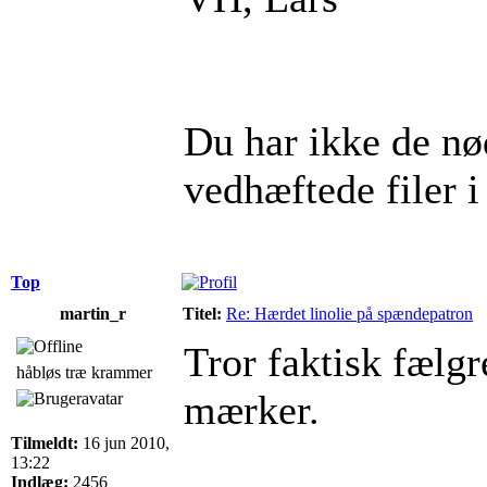
Du har ikke de nød
vedhæftede filer i
Top
martin_r
Titel:
Re: Hærdet linolie på spændepatron
Tror faktisk fælgr
håbløs træ krammer
mærker.
Tilmeldt:
16 jun 2010,
13:22
Indlæg:
2456