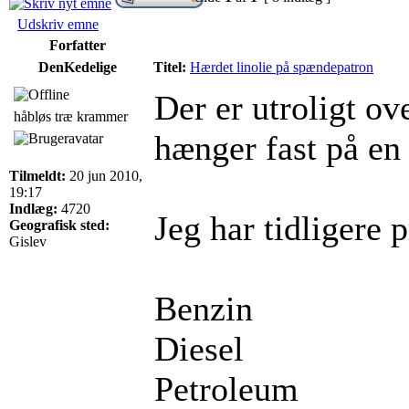
Udskriv emne
Forfatter
DenKedelige
Titel:
Hærdet linolie på spændepatron
Der er utroligt o
håbløs træ krammer
hænger fast på en
Tilmeldt:
20 jun 2010,
19:17
Indlæg:
4720
Jeg har tidligere 
Geografisk sted:
Gislev
Benzin
Diesel
Petroleum