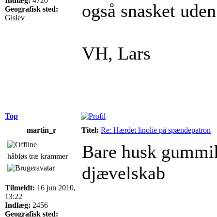
Indlæg:
4720
også snasket uden
Geografisk sted:
Gislev
VH, Lars
Top
martin_r
Titel:
Re: Hærdet linolie på spændepatron
Bare husk gummiha
håbløs træ krammer
djævelskab
Tilmeldt:
16 jun 2010,
13:22
Indlæg:
2456
______________
Geografisk sted: