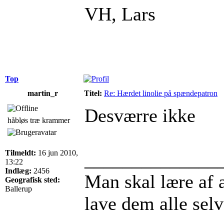
VH, Lars
Top
martin_r
Titel:
Re: Hærdet linolie på spændepatron
Desværre ikke
håbløs træ krammer
Tilmeldt:
16 jun 2010,
______________
13:22
Indlæg:
2456
Man skal lære af an
Geografisk sted:
Ballerup
lave dem alle selv