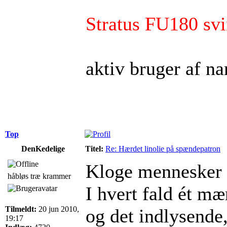
Stratus FU180 svi
aktiv bruger af na
Top
DenKedelige
Titel:
Re: Hærdet linolie på spændepatron
Kloge mennesker ha
håbløs træ krammer
I hvert fald ét mæ
Tilmeldt:
20 jun 2010,
og det indlysende
19:17