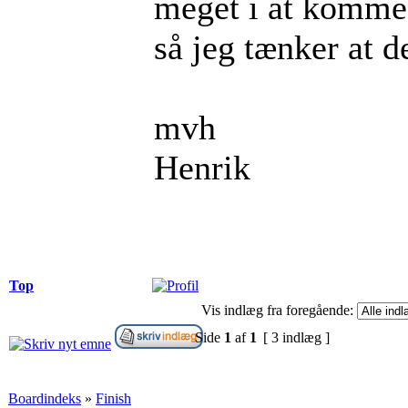
meget i at komme f
så jeg tænker at d
mvh
Henrik
Top
Vis indlæg fra foregående:
Side
1
af
1
[ 3 indlæg ]
Boardindeks
»
Finish