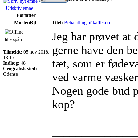
Udskriv emne
Forfatter
MortenBjL
Titel:
Behandling af kaffekop
Jeg har prøvet at 
lille spån
gerne have den be
Tilmeldt:
05 nov 2018,
13:15
tæt, som er fødev
Indlæg:
48
Geografisk sted:
ved varme væsker 
Odense
Nogen gode bud p
kop?
______________