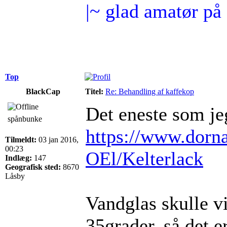
|~ glad amatør på
Top
BlackCap
Titel:
Re: Behandling af kaffekop
Det eneste som jeg
spånbunke
https://www.dorna
Tilmeldt:
03 jan 2016,
00:23
OEl/Kelterlack
Indlæg:
147
Geografisk sted:
8670
Låsby
Vandglas skulle vi
35grader, så det er