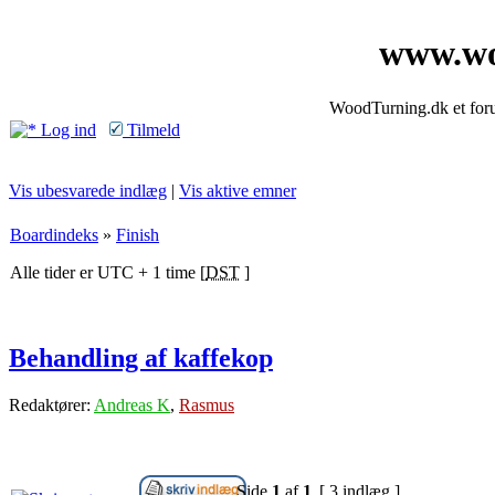
www.wo
WoodTurning.dk et forum
Log ind
Tilmeld
Vis ubesvarede indlæg
|
Vis aktive emner
Boardindeks
»
Finish
Alle tider er UTC + 1 time [
DST
]
Behandling af kaffekop
Redaktører:
Andreas K
,
Rasmus
Side
1
af
1
[ 3 indlæg ]