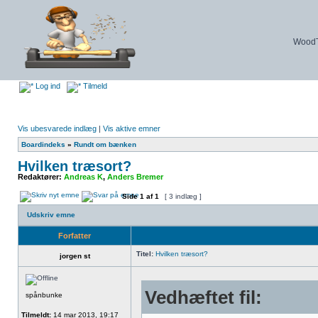
WoodTu
Log ind
Tilmeld
Vis ubesvarede indlæg
|
Vis aktive emner
Boardindeks
»
Rundt om bænken
Hvilken træsort?
Redaktører:
Andreas K
,
Anders Bremer
Side
1
af
1
[ 3 indlæg ]
Udskriv emne
Forfatter
Titel:
Hvilken træsort?
jorgen st
Vedhæftet fil:
spånbunke
Tilmeldt:
14 mar 2013, 19:17