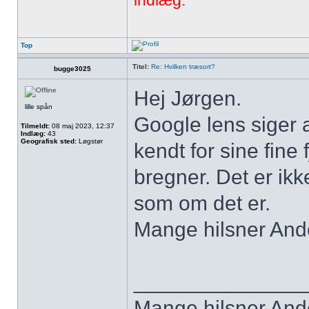
indlæg.
Top
Titel:
Re: Hvilken træsort?
bugge3025
Hej Jørgen.
lille spån
Google lens siger a
Tilmeldt:
08 maj 2023, 12:37
Indlæg:
43
Geografisk sted:
Løgstør
kendt for sine fin
bregner. Det er ikke
som om det er.
Mange hilsner And
______________
Mange hilsner And