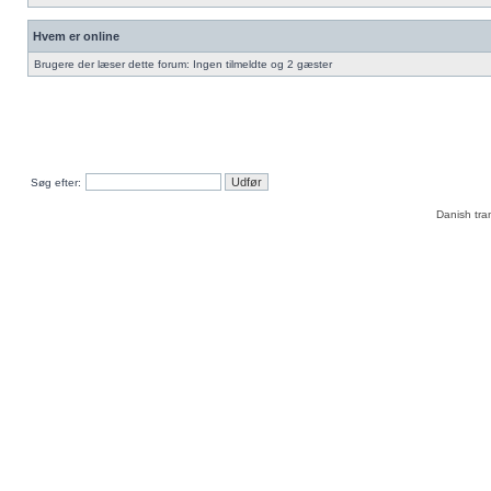
Hvem er online
Brugere der læser dette forum: Ingen tilmeldte og 2 gæster
Søg efter:
Danish tra