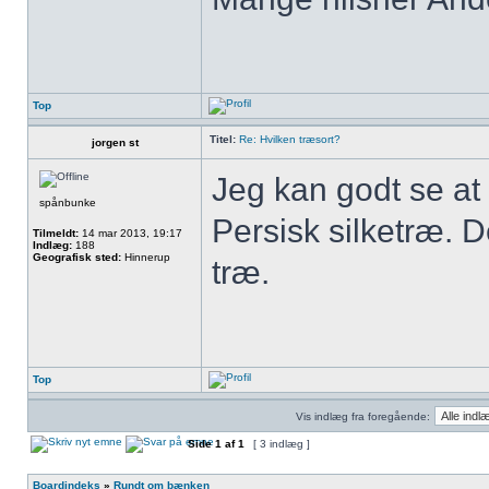
Top
Titel:
Re: Hvilken træsort?
jorgen st
Jeg kan godt se at
spånbunke
Persisk silketræ. D
Tilmeldt:
14 mar 2013, 19:17
Indlæg:
188
Geografisk sted:
Hinnerup
træ.
Top
Vis indlæg fra foregående:
Side
1
af
1
[ 3 indlæg ]
Boardindeks
»
Rundt om bænken