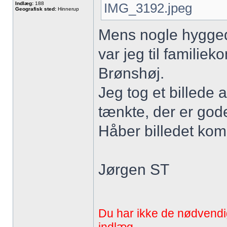
Indlæg:
188
IMG_3192.jpeg
Geografisk sted:
Hinnerup
Mens nogle hygged
var jeg til familie
Brønshøj.
Jeg tog et billede 
tænkte, der er god
Håber billedet ko
Jørgen ST
Du har ikke de nødvendige 