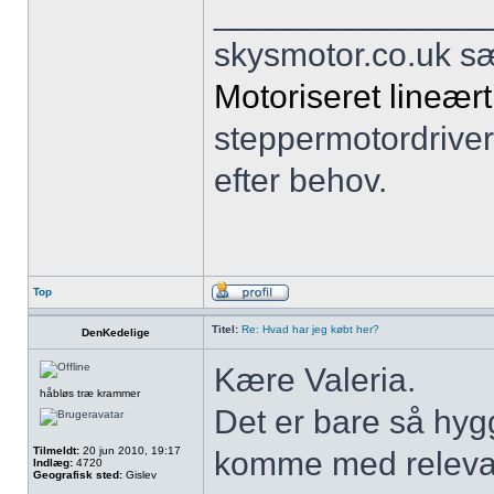
______________
skysmotor.co.uk sæ
Motoriseret lineært 
steppermotordriver
efter behov.
Top
Titel:
Re: Hvad har jeg købt her?
DenKedelige
Kære Valeria.
håbløs træ krammer
Det er bare så hy
Tilmeldt:
20 jun 2010, 19:17
komme med relevant
Indlæg:
4720
Geografisk sted:
Gislev