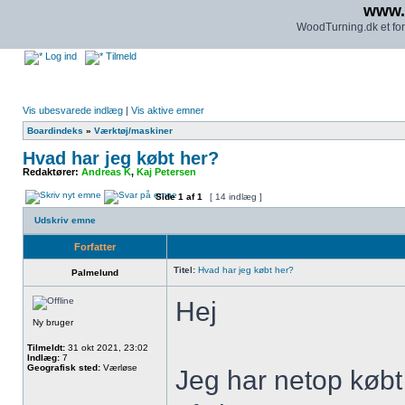
www.
WoodTurning.dk et for
Log ind
Tilmeld
Vis ubesvarede indlæg
|
Vis aktive emner
Boardindeks
»
Værktøj/maskiner
Hvad har jeg købt her?
Redaktører:
Andreas K
,
Kaj Petersen
Side
1
af
1
[ 14 indlæg ]
Udskriv emne
Forfatter
Titel:
Hvad har jeg købt her?
Palmelund
Hej
Ny bruger
Tilmeldt:
31 okt 2021, 23:02
Indlæg:
7
Geografisk sted:
Værløse
Jeg har netop købt