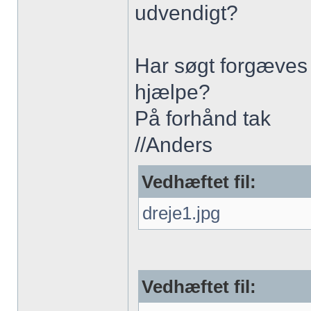
udvendigt?
Har søgt forgæves 
hjælpe?
På forhånd tak
//Anders
Vedhæftet fil:
dreje1.jpg
Vedhæftet fil: