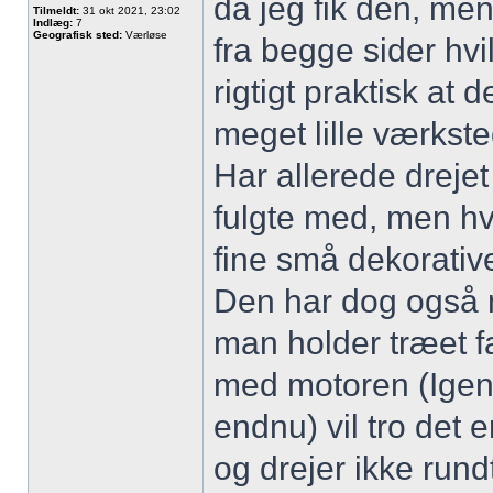
da jeg fik den, men
Tilmeldt:
31 okt 2021, 23:02
Indlæg:
7
Geografisk sted:
Værløse
fra begge sider hvil
rigtigt praktisk at 
meget lille værkste
Har allerede drejet
fulgte med, men hv
fine små dekorati
Den har dog også n
man holder træet 
med motoren (Igen,
endnu) vil tro det 
og drejer ikke rund