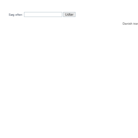
Søg efter:
Danish tra