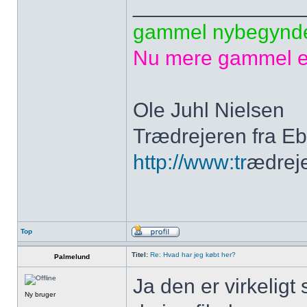
______________
gammel nybegynd
Nu mere gammel e
Ole Juhl Nielsen
Trædrejeren fra Ebe
http://www:tr
ædreje
Top
Titel:
Re: Hvad har jeg købt her?
Palmelund
Ja den er virkeligt 
Ny bruger