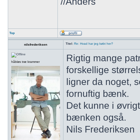
//Anders
Top
Titel:
Re: Hvad har jeg købt her?
nilsfrederiksen
Rigtig mange pat
håbløs træ krammer
forskellige større
ligner da noget, 
fornuftig bænk.
Det kunne i øvrig
bænken også.
Nils Frederiksen