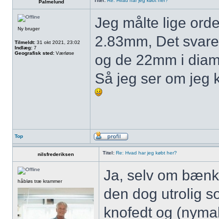
Titel:
Re: Hvad har jeg købt her?
Palmelund
Jeg målte lige orde
Ny bruger
2.83mm, Det svarer 
Tilmeldt:
31 okt 2021, 23:02
Indlæg:
7
Geografisk sted:
Værløse
og de 22mm i diame
Så jeg ser om jeg k
Top
Titel:
Re: Hvad har jeg købt her?
nilsfrederiksen
Ja, selv om bænk
håbløs træ krammer
den dog utrolig s
knofedt og (nymal