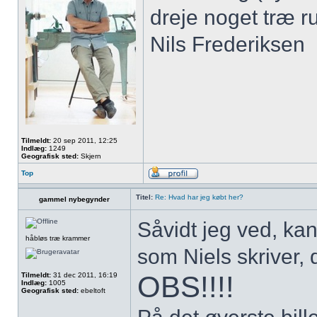
dreje noget træ r
Nils Frederiksen
Tilmeldt:
20 sep 2011, 12:25
Indlæg:
1249
Geografisk sted:
Skjern
Top
Titel:
Re: Hvad har jeg købt her?
gammel nybegynder
Såvidt jeg ved, ka
håbløs træ krammer
som Niels skriver, 
OBS!!!!
Tilmeldt:
31 dec 2011, 16:19
Indlæg:
1005
Geografisk sted:
ebeltoft