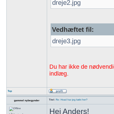
dreje2.jpg
Vedhæftet fil:
dreje3.jpg
Du har ikke de nødvendige 
indlæg.
Top
Titel:
Re: Hvad har jeg købt her?
gammel nybegynder
Hej Anders!