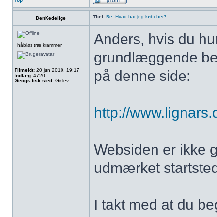
Top
Titel:
Re: Hvad har jeg købt her?
DenKedelige
Anders, hvis du hur
håbløs træ krammer
grundlæggende bete
Tilmeldt:
20 jun 2010, 19:17
på denne side:
Indlæg:
4720
Geografisk sted:
Gislev
http://www.lignars
Websiden er ikke g
udmærket startsted
I takt med at du b