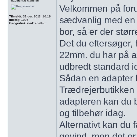
håbløs træ krammer
Velkommen på forum
Tilmeldt:
31 dec 2011, 16:19
sædvanlig med en n
Indlæg:
1005
Geografisk sted:
ebeltoft
bor, så er der størr
Det du eftersøger,
22mm. du har på ak
udbredt standard id
Sådan en adapter ka
Trædrejerbutikken 
adapteren kan du 
og tilbehør idag.
Alternativt kan du 
gevind, men det er