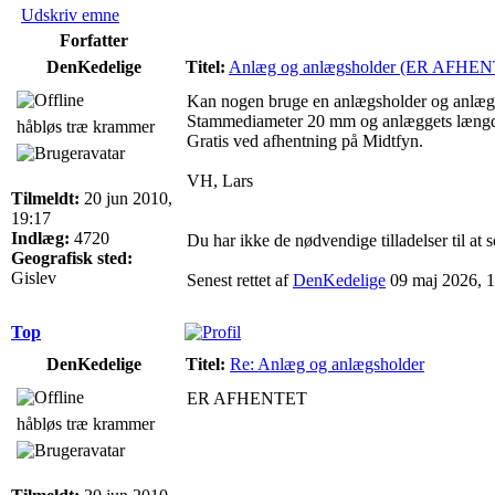
Udskriv emne
Forfatter
DenKedelige
Titel:
Anlæg og anlægsholder (ER AFHE
Kan nogen bruge en anlægsholder og anlæ
Stammediameter 20 mm og anlæggets længd
håbløs træ krammer
Gratis ved afhentning på Midtfyn.
VH, Lars
Tilmeldt:
20 jun 2010,
19:17
Indlæg:
4720
Du har ikke de nødvendige tilladelser til at s
Geografisk sted:
Gislev
Senest rettet af
DenKedelige
09 maj 2026, 19:
Top
DenKedelige
Titel:
Re: Anlæg og anlægsholder
ER AFHENTET
håbløs træ krammer