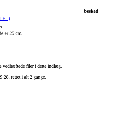
besked
NTET)
g?
e er 25 cm.
e vedhæftede filer i dette indlæg.
28, rettet i alt 2 gange.