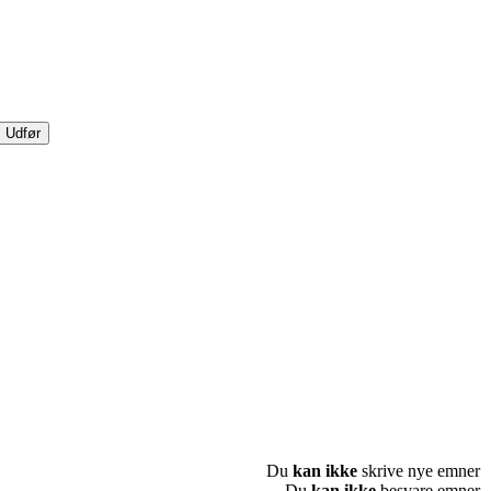
Du
kan ikke
skrive nye emner
Du
kan ikke
besvare emner