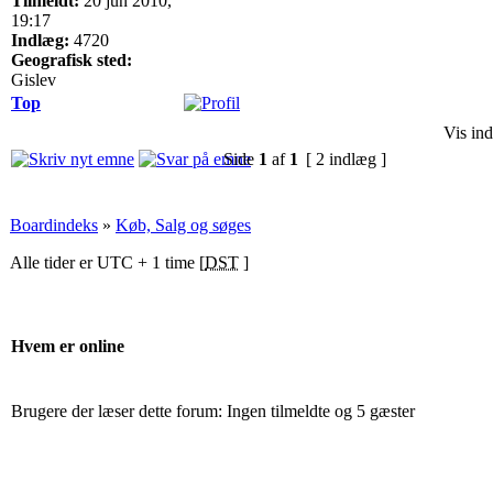
Tilmeldt:
20 jun 2010,
19:17
Indlæg:
4720
Geografisk sted:
Gislev
Top
Vis ind
Side
1
af
1
[ 2 indlæg ]
Boardindeks
»
Køb, Salg og søges
Alle tider er UTC + 1 time [
DST
]
Hvem er online
Brugere der læser dette forum: Ingen tilmeldte og 5 gæster