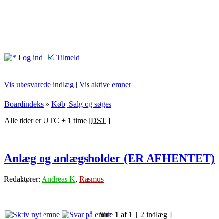
Log ind
Tilmeld
Vis ubesvarede indlæg
|
Vis aktive emner
Boardindeks
»
Køb, Salg og søges
Alle tider er UTC + 1 time [
DST
]
Anlæg og anlægsholder (ER AFHENTET)
Redaktører:
Andreas K
,
Rasmus
Side
1
af
1
[ 2 indlæg ]