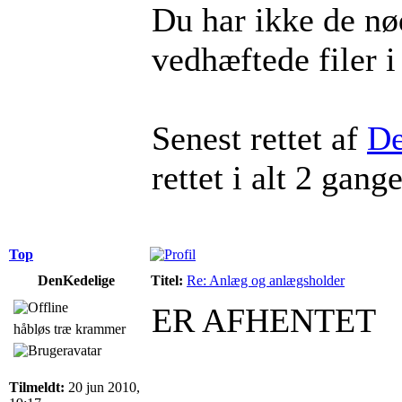
Du har ikke de nød
vedhæftede filer i
Senest rettet af
De
rettet i alt 2 gange
Top
DenKedelige
Titel:
Re: Anlæg og anlægsholder
ER AFHENTET
håbløs træ krammer
Tilmeldt:
20 jun 2010,