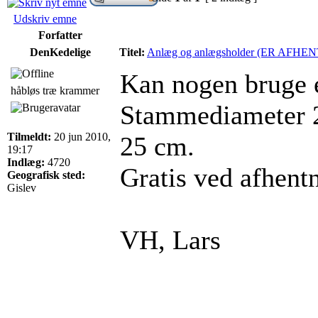
Udskriv emne
Forfatter
DenKedelige
Titel:
Anlæg og anlægsholder (ER AFHE
Kan nogen bruge 
håbløs træ krammer
Stammediameter 
Tilmeldt:
20 jun 2010,
25 cm.
19:17
Indlæg:
4720
Gratis ved afhent
Geografisk sted:
Gislev
VH, Lars