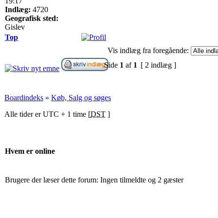
19:17
Indlæg:
4720
Geografisk sted:
Gislev
Top
Vis indlæg fra foregående:
Side
1
af
1
[ 2 indlæg ]
Boardindeks
»
Køb, Salg og søges
Alle tider er UTC + 1 time [
DST
]
Hvem er online
Brugere der læser dette forum: Ingen tilmeldte og 2 gæster