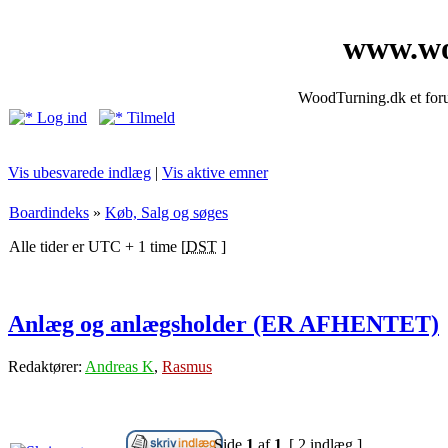
www.wo
WoodTurning.dk et forum
Log ind
Tilmeld
Vis ubesvarede indlæg
|
Vis aktive emner
Boardindeks
»
Køb, Salg og søges
Alle tider er UTC + 1 time [
DST
]
Anlæg og anlægsholder (ER AFHENTET)
Redaktører:
Andreas K
,
Rasmus
Side
1
af
1
[ 2 indlæg ]