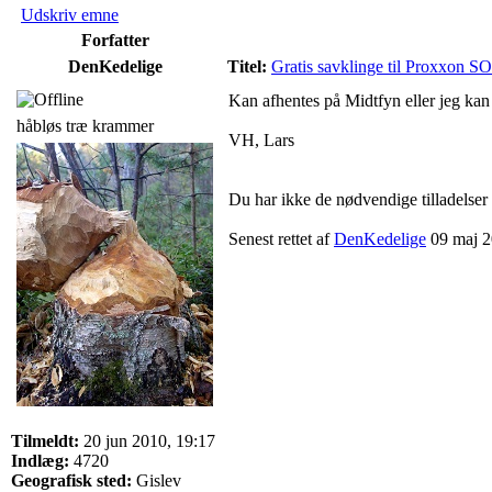
Udskriv emne
Forfatter
DenKedelige
Titel:
Gratis savklinge til Proxxon 
Kan afhentes på Midtfyn eller jeg kan 
håbløs træ krammer
VH, Lars
Du har ikke de nødvendige tilladelser t
Senest rettet af
DenKedelige
09 maj 20
Tilmeldt:
20 jun 2010, 19:17
Indlæg:
4720
Geografisk sted:
Gislev