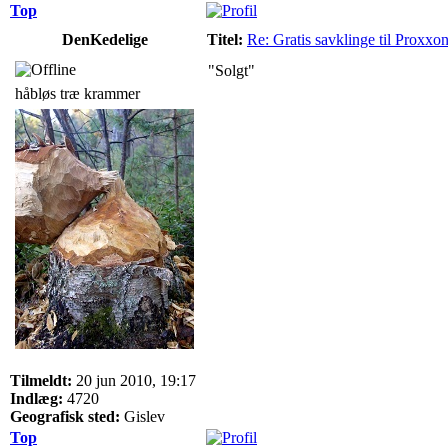
Top
DenKedelige
Titel:
Re: Gratis savklinge til Proxxo
"Solgt"
håbløs træ krammer
Tilmeldt:
20 jun 2010, 19:17
Indlæg:
4720
Geografisk sted:
Gislev
Top