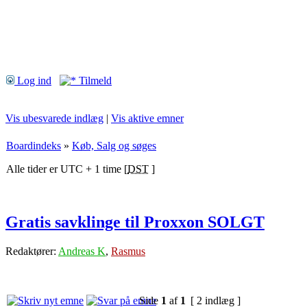
Log ind
Tilmeld
Vis ubesvarede indlæg
|
Vis aktive emner
Boardindeks
»
Køb, Salg og søges
Alle tider er UTC + 1 time [
DST
]
Gratis savklinge til Proxxon SOLGT
Redaktører:
Andreas K
,
Rasmus
Side
1
af
1
[ 2 indlæg ]