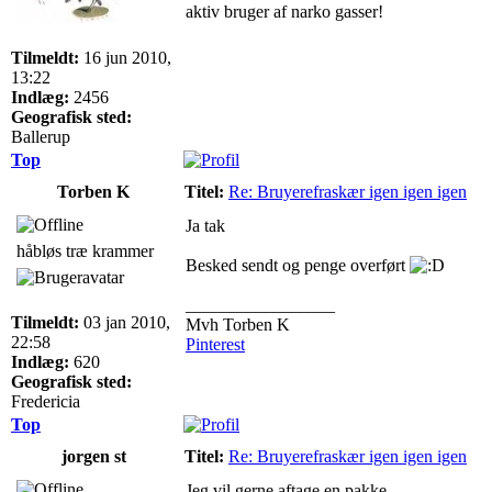
aktiv bruger af narko gasser!
Tilmeldt:
16 jun 2010,
13:22
Indlæg:
2456
Geografisk sted:
Ballerup
Top
Torben K
Titel:
Re: Bruyerefraskær igen igen igen
Ja tak
håbløs træ krammer
Besked sendt og penge overført
_________________
Tilmeldt:
03 jan 2010,
Mvh Torben K
22:58
Pinterest
Indlæg:
620
Geografisk sted:
Fredericia
Top
jorgen st
Titel:
Re: Bruyerefraskær igen igen igen
Jeg vil gerne aftage en pakke.