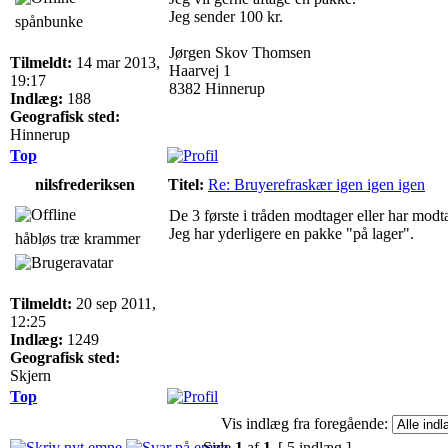
Jeg sender 100 kr.
spånbunke
Jørgen Skov Thomsen
Tilmeldt:
14 mar 2013,
Haarvej 1
19:17
8382 Hinnerup
Indlæg:
188
Geografisk sted:
Hinnerup
Top
nilsfrederiksen
Titel:
Re: Bruyerefraskær igen igen igen
De 3 første i tråden modtager eller har modt
Jeg har yderligere en pakke "på lager".
håbløs træ krammer
Tilmeldt:
20 sep 2011,
12:25
Indlæg:
1249
Geografisk sted:
Skjern
Top
Vis indlæg fra foregående:
Side
1
af
1
[ 5 indlæg ]