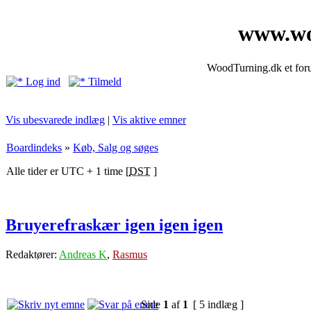
www.wo
WoodTurning.dk et forum
Log ind
Tilmeld
Vis ubesvarede indlæg
|
Vis aktive emner
Boardindeks
»
Køb, Salg og søges
Alle tider er UTC + 1 time [
DST
]
Bruyerefraskær igen igen igen
Redaktører:
Andreas K
,
Rasmus
Side
1
af
1
[ 5 indlæg ]