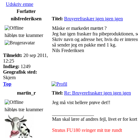
Udskriv emne
Forfatter
nilsfrederiksen
Titel:
Bruyerefraskær igen igen igen
Måske er markedet mættet ?
Jeg har igen fraskær fra pibeproduktionen, 
håbløs træ krammer
Skriv navn og adresse her, hvis du er inter
så sender jeg en pakke med 1 kg.
Nils Frederiksen
Tilmeldt:
20 sep 2011,
12:25
Indlæg:
1249
Geografisk sted:
Skjern
Top
martin_r
Titel:
Re: Bruyerefraskær igen igen igen
Jeg må vist hellere prøve det!!
håbløs træ krammer
_________________
Man skal lære af andres fejl, livet er for kort 
Stratus FU180 svinger mit træ rundt