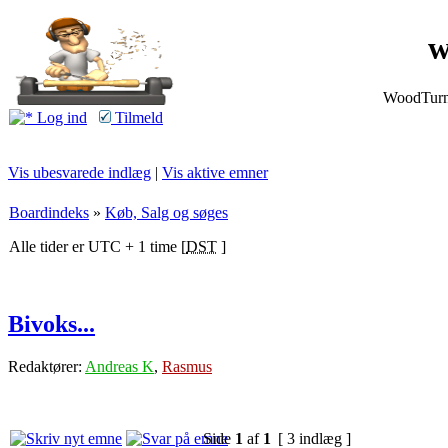
w
WoodTurnin
Log ind
Tilmeld
Vis ubesvarede indlæg
|
Vis aktive emner
Boardindeks
»
Køb, Salg og søges
Alle tider er UTC + 1 time [
DST
]
Bivoks...
Redaktører:
Andreas K
,
Rasmus
Side
1
af
1
[ 3 indlæg ]