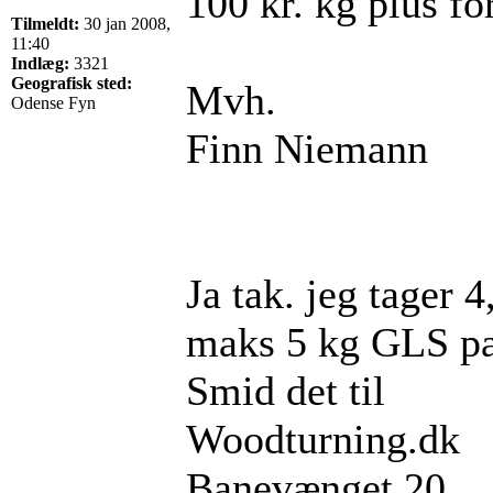
100 kr. kg plus fo
Tilmeldt:
30 jan 2008,
11:40
Indlæg:
3321
Geografisk sted:
Mvh.
Odense Fyn
Finn Niemann
Ja tak. jeg tager 4
maks 5 kg GLS pa
Smid det til
Woodturning.dk
Banevænget 20