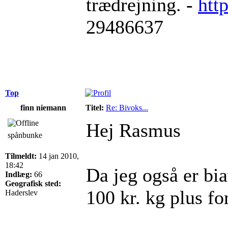
trædrejning. -
htt
29486637
Top
finn niemann
Titel:
Re: Bivoks...
Hej Rasmus
spånbunke
Tilmeldt:
14 jan 2010,
18:42
Da jeg også er bia
Indlæg:
66
Geografisk sted:
100 kr. kg plus fo
Haderslev