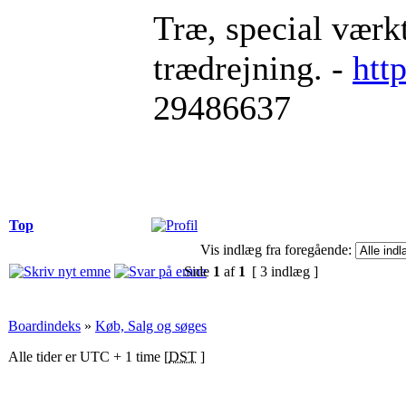
Træ, special værkt
trædrejning. -
htt
29486637
Top
Vis indlæg fra foregående:
Side
1
af
1
[ 3 indlæg ]
Boardindeks
»
Køb, Salg og søges
Alle tider er UTC + 1 time [
DST
]