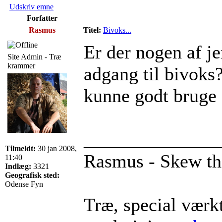
Udskriv emne
Forfatter
Rasmus
Titel:
Bivoks...
Er der nogen af je
Site Admin - Træ
krammer
adgang til bivoks?
kunne godt bruge 
______________
Tilmeldt:
30 jan 2008,
Rasmus - Skew t
11:40
Indlæg:
3321
Geografisk sted:
Odense Fyn
Træ, special værkt