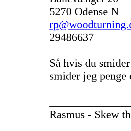
5270 Odense N
rp@woodturning.
29486637
Så hvis du smide
smider jeg penge 
______________
Rasmus - Skew t