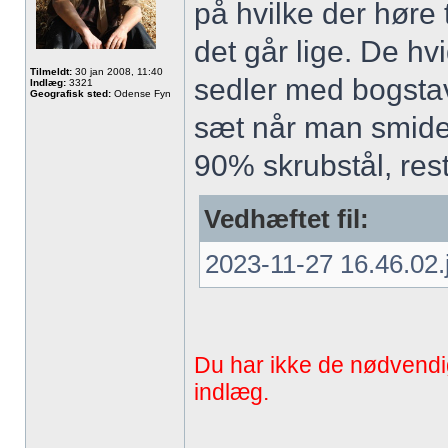
på hvilke der høre t
det går lige. De h
Tilmeldt:
30 jan 2008, 11:40
sedler med bogstav
Indlæg:
3321
Geografisk sted:
Odense Fyn
sæt når man smide
90% skrubstål, res
Vedhæftet fil:
2023-11-27 16.46.02.
Du har ikke de nødvendige 
indlæg.