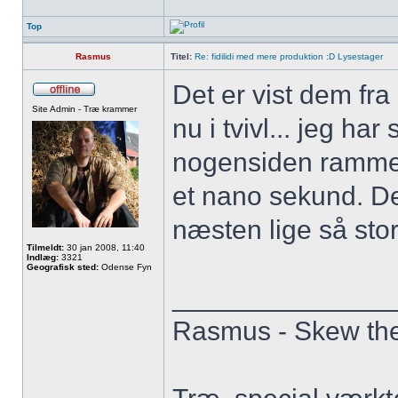
Top
Rasmus
Titel:
Re: fidilidi med mere produktion :D Lysestager
Det er vist dem fra
Site Admin - Træ krammer
nu i tvivl... jeg har
nogensiden rammer 
et nano sekund. De
næsten lige så stor, 
Tilmeldt:
30 jan 2008, 11:40
Indlæg:
3321
Geografisk sted:
Odense Fyn
______________
Rasmus - Skew th