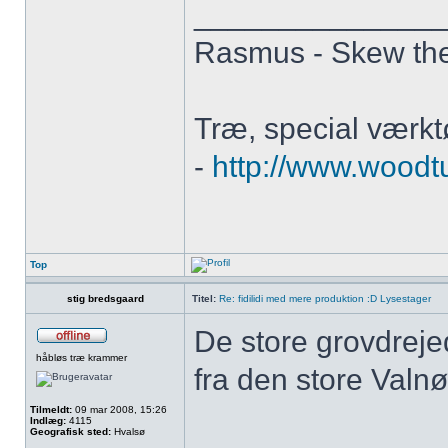
______________
Rasmus - Skew th
Træ, special værktø
-
http://www.woodt
Top
stig bredsgaard
Titel:
Re: fidilidi med mere produktion :D Lysestager
De store grovdreje
håbløs træ krammer
fra den store Valn
Tilmeldt:
09 mar 2008, 15:26
Indlæg:
4115
Geografisk sted:
Hvalsø