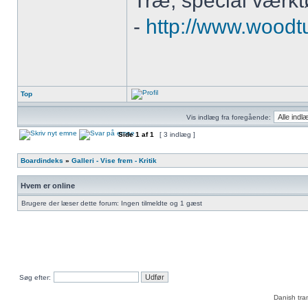
Træ, special værktø
-
http://www.woodt
Top
Vis indlæg fra foregående:
Side
1
af
1
[ 3 indlæg ]
Boardindeks
»
Galleri - Vise frem - Kritik
Hvem er online
Brugere der læser dette forum: Ingen tilmeldte og 1 gæst
Søg efter:
Danish tra