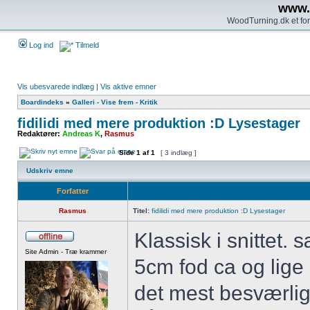
www.
WoodTurning.dk et for
Log ind
Tilmeld
Vis ubesvarede indlæg
|
Vis aktive emner
Boardindeks
»
Galleri - Vise frem - Kritik
fidilidi med mere produktion :D Lysestager
Redaktører:
Andreas K
,
Rasmus
Side
1
af
1
[ 3 indlæg ]
Udskriv emne
Forfatter
Rasmus
Titel:
fidilidi med mere produktion :D Lysestager
Klassisk i snittet.
Site Admin - Træ krammer
5cm fod ca og lig
det mest besværlige