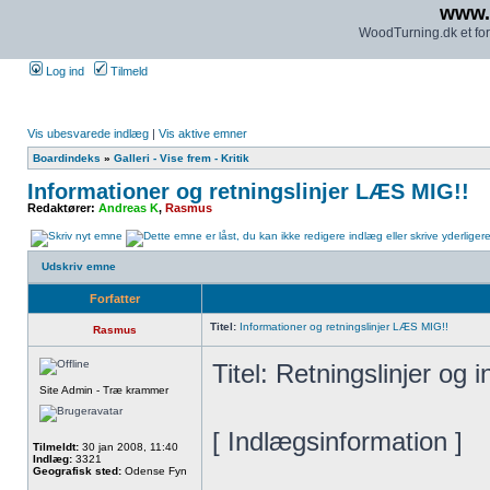
www.
WoodTurning.dk et for
Log ind
Tilmeld
Vis ubesvarede indlæg
|
Vis aktive emner
Boardindeks
»
Galleri - Vise frem - Kritik
Informationer og retningslinjer LÆS MIG!!
Redaktører:
Andreas K
,
Rasmus
Udskriv emne
Forfatter
Titel:
Informationer og retningslinjer LÆS MIG!!
Rasmus
Titel: Retningslinjer og 
Site Admin - Træ krammer
[ Indlægsinformation ]
Tilmeldt:
30 jan 2008, 11:40
Indlæg:
3321
Geografisk sted:
Odense Fyn