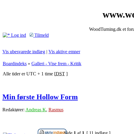
www.wo
WoodTurning.dk et forum
Log ind
Tilmeld
Vis ubesvarede indlæg
|
Vis aktive emner
Boardindeks
»
Galleri - Vise frem - Kritik
Alle tider er UTC + 1 time [
DST
]
Min første Hollow Form
Redaktører:
Andreas K
,
Rasmus
Side
1
af
1
[ 11 indlæg ]