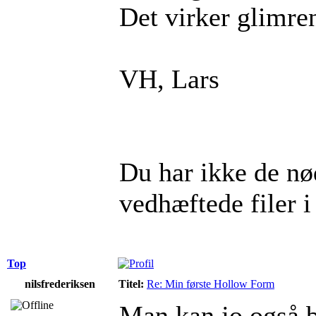
Det virker glimre
VH, Lars
Du har ikke de nød
vedhæftede filer i
Top
nilsfrederiksen
Titel:
Re: Min første Hollow Form
Man kan jo også bar