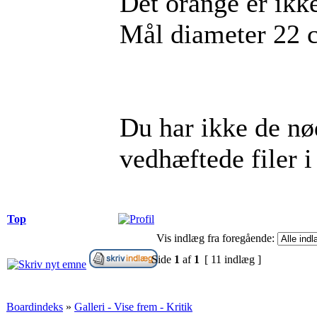
Det orange er ikke
Mål diameter 22 
Du har ikke de nød
vedhæftede filer i
Top
Vis indlæg fra foregående:
Side
1
af
1
[ 11 indlæg ]
Boardindeks
»
Galleri - Vise frem - Kritik