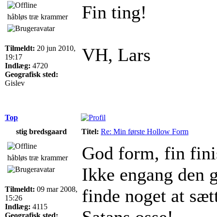
Fin ting!
håbløs træ krammer
Tilmeldt:
20 jun 2010,
VH, Lars
19:17
Indlæg:
4720
Geografisk sted:
Gislev
Top
stig bredsgaard
Titel:
Re: Min første Hollow Form
God form, fin fini
håbløs træ krammer
Ikke engang den g
Tilmeldt:
09 mar 2008,
finde noget at sæt
15:26
Indlæg:
4115
Satans osse!
Geografisk sted: