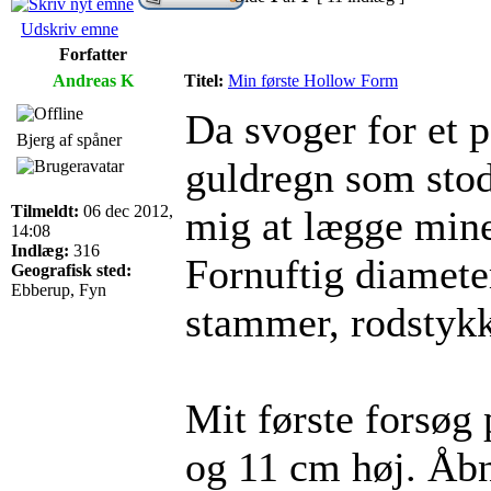
Udskriv emne
Forfatter
Andreas K
Titel:
Min første Hollow Form
Da svoger for et p
Bjerg af spåner
guldregn som stod
Tilmeldt:
06 dec 2012,
mig at lægge min
14:08
Indlæg:
316
Fornuftig diamete
Geografisk sted:
Ebberup, Fyn
stammer, rodstykk
Mit første forsø
og 11 cm høj. Åb