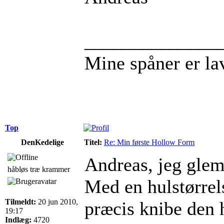
______________
Mine spåner er l
Top
DenKedelige
Titel:
Re: Min første Hollow Form
Andreas, jeg glemt
håbløs træ krammer
Med en hulstørre
Tilmeldt:
20 jun 2010,
præcis knibe den 
19:17
Indlæg:
4720