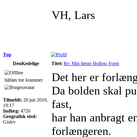
VH, Lars
Top
DenKedelige
Titel:
Re: Min første Hollow Form
Det her er forlæng
håbløs træ krammer
Da bolden skal pus
Tilmeldt:
20 jun 2010,
fast,
19:17
Indlæg:
4720
har han anbragt en
Geografisk sted:
Gislev
forlængeren.