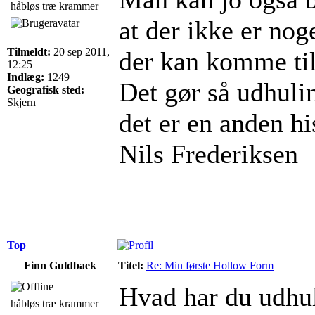
håbløs træ krammer
at der ikke er nog
Tilmeldt:
20 sep 2011,
der kan komme til
12:25
Indlæg:
1249
Det gør så udhuli
Geografisk sted:
Skjern
det er en anden hi
Nils Frederiksen
Top
Finn Guldbaek
Titel:
Re: Min første Hollow Form
Hvad har du udhu
håbløs træ krammer