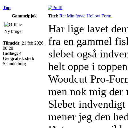
Top
Gammelpjok
Titel:
Re: Min første Hollow Form
Har lige lavet den
Ny bruger
fra en gammel fisk
Tilmeldt:
21 feb 2026,
08:28
slebet også indve
Indlæg:
4
Geografisk sted:
helt oppe i toppe
Skanderborg
Woodcut Pro-Forme
men nok mig der m
Slebet indvendig
mener jeg den hed