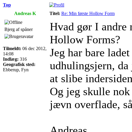
Top
Andreas K
Titel:
Re: Min første Hollow Form
Hvad gør I andre 
Bjerg af spåner
Hollow Forms?
Tilmeldt:
06 dec 2012,
Jeg har bare ladet 
14:08
Indlæg:
316
udhulingsjern, da 
Geografisk sted:
Ebberup, Fyn
at slibe indersiden
Og jeg skulle nok 
jævn overflade, så
Andreas