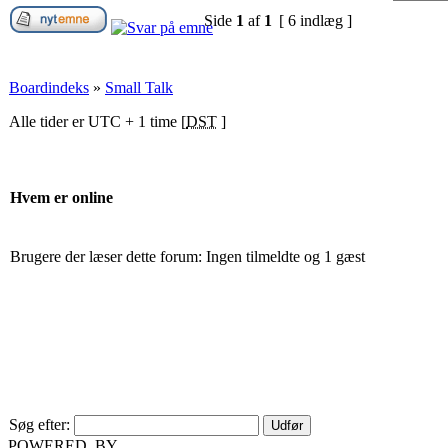
Side
1
af
1
[ 6 indlæg ]
Boardindeks
»
Small Talk
Alle tider er UTC + 1 time [
DST
]
Hvem er online
Brugere der læser dette forum: Ingen tilmeldte og 1 gæst
Søg efter:
POWERED_BY