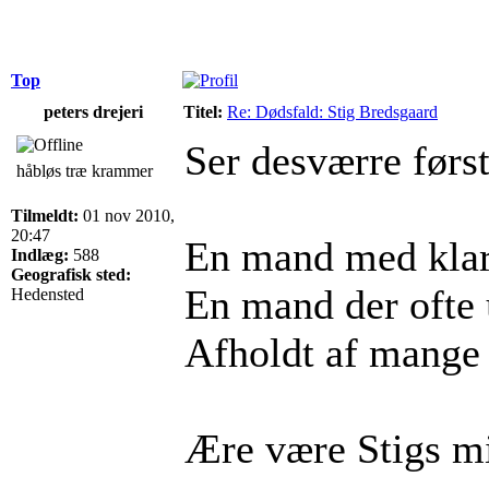
Top
peters drejeri
Titel:
Re: Dødsfald: Stig Bredsgaard
Ser desværre først
håbløs træ krammer
Tilmeldt:
01 nov 2010,
20:47
En mand med klar
Indlæg:
588
Geografisk sted:
En mand der ofte u
Hedensted
Afholdt af mange
Ære være Stigs m