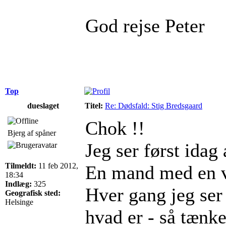
God rejse Peter
Top
dueslaget
Titel:
Re: Dødsfald: Stig Bredsgaard
Chok !!
Bjerg af spåner
Jeg ser først idag 
Tilmeldt:
11 feb 2012,
En mand med en v
18:34
Indlæg:
325
Hver gang jeg ser
Geografisk sted:
Helsinge
hvad er - så tænker