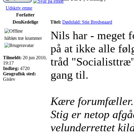
Udskriv emne
Forfatter
DenKedelige
Titel:
Dødsfald: Stig Bredsgaard
Nils har - meget 
håbløs træ krammer
på at ikke alle fø
Tilmeldt:
20 jun 2010,
tråd "Socialisttræ
19:17
Indlæg:
4720
gang til.
Geografisk sted:
Gislev
Kære forumfæller.
Stig er netop afgå
velunderrettet kild