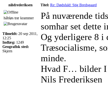
nilsfrederiksen
Titel:
Re: Dødsfald: Stig Bredsgaard
På nuværende tids
håbløs træ krammer
somhar set dette i
Tilmeldt:
20 sep 2011,
Og yderligere 8 i
12:25
Indlæg:
1249
Træsocialisme, so
Geografisk sted:
Skjern
minde.
Hvad F… bilder I 
Nils Frederiksen