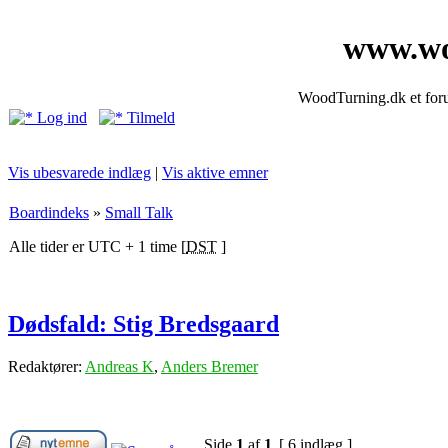
www.wo
WoodTurning.dk et forum
Log ind
Tilmeld
Vis ubesvarede indlæg
|
Vis aktive emner
Boardindeks
»
Small Talk
Alle tider er UTC + 1 time [
DST
]
Dødsfald: Stig Bredsgaard
Redaktører:
Andreas K
,
Anders Bremer
Side
1
af
1
[ 6 indlæg ]