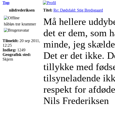
Top
nilsfrederiksen
Titel:
Re: Dødsfald: Stig Bredsgaard
Må hellere uddybe
håbløs træ krammer
det er dem, som h
Tilmeldt:
20 sep 2011,
minde, jeg skælde
12:25
Indlæg:
1249
Det er det ikke. D
Geografisk sted:
Skjern
tillykke med fød
tilsyneladende ikk
respekt for afdød
Nils Frederiksen