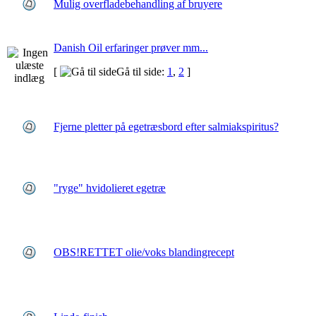
Mulig overfladebehandling af bruyere
Danish Oil erfaringer prøver mm...
[
Gå til side:
1
,
2
]
Fjerne pletter på egetræsbord efter salmiakspiritus?
"ryge" hvidolieret egetræ
OBS!RETTET olie/voks blandingrecept