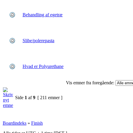
Behandling af egetræ
Slibe/polerepasta
Hvad er Polyurethane
Vis emner fra foregående:
Side
1
af
9
[ 211 emner ]
Boardindeks
»
Finish