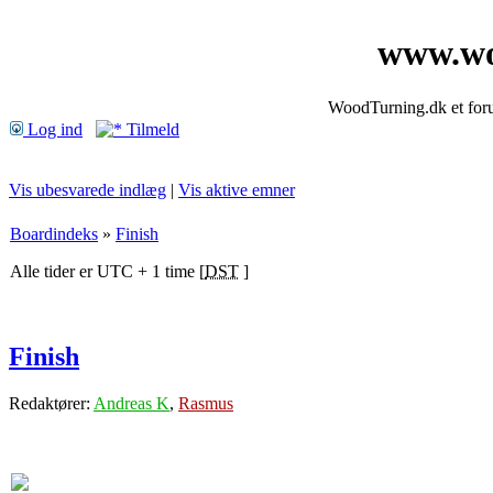
www.wo
WoodTurning.dk et forum
Log ind
Tilmeld
Vis ubesvarede indlæg
|
Vis aktive emner
Boardindeks
»
Finish
Alle tider er UTC + 1 time [
DST
]
Finish
Redaktører:
Andreas K
,
Rasmus