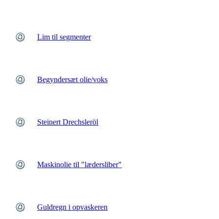
Lim til segmenter
Begyndersæt olie/voks
Steinert Drechsleröl
Maskinolie til "lædersliber"
Guldregn i opvaskeren