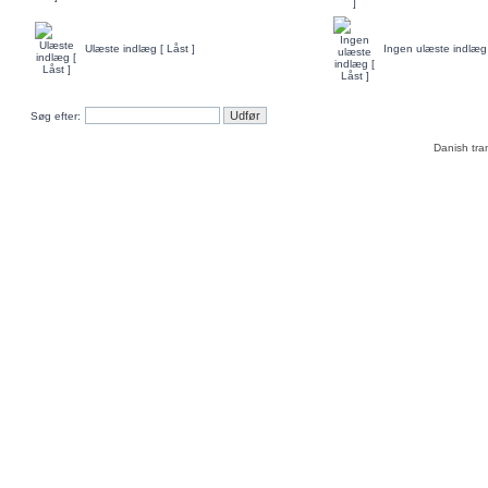
Ulæste indlæg [ Låst ]
Ingen ulæste indlæg 
Søg efter:
Danish tra