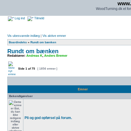
www.
WoodTurning.dk et for
Log ind
Tilmeld
Vis ubesvarede indlæg
|
Vis aktive emner
Boardindeks
»
Rundt om bænken
Rundt om bænken
Redaktører:
Andreas K
,
Anders Bremer
Side
1
af
75
[ 1856 emner ]
Emner
Bekendtgørelser
Pli og god opførsel på forum.