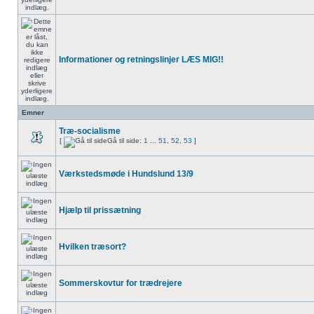
Informationer og retningslinjer LÆS MIG!!
Emner
Træ-socialisme
[
Gå til side:
1
...
51
,
52
,
53
]
Værkstedsmøde i Hundslund 13/9
Hjælp til prissætning
Hvilken træsort?
Sommerskovtur for trædrejere