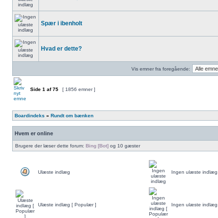
Spær i ibenholt
Hvad er dette?
Vis emner fra foregående:
Side
1
af
75
[ 1856 emner ]
Boardindeks
»
Rundt om bænken
Hvem er online
Brugere der læser dette forum:
Bing [Bot]
og 10 gæster
Ulæste indlæg
Ingen ulæste indlæg
Ulæste indlæg [ Populær ]
Ingen ulæste indlæg