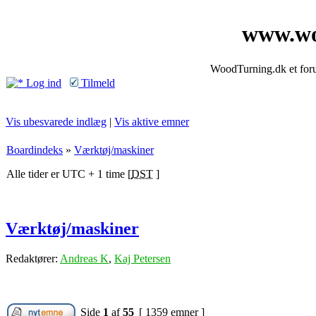
www.wo
WoodTurning.dk et forum
Log ind
Tilmeld
Vis ubesvarede indlæg
|
Vis aktive emner
Boardindeks
»
Værktøj/maskiner
Alle tider er UTC + 1 time [
DST
]
Værktøj/maskiner
Redaktører:
Andreas K
,
Kaj Petersen
Side
1
af
55
[ 1359 emner ]