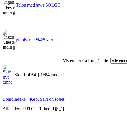
Talon med jaws SOLGT
pinolskrue ¼-28 x ¼
Vis emner fra foregående:
Side
1
af
64
[ 1584 emner ]
Boardindeks
»
Køb, Salg og søges
Alle tider er UTC + 1 time [
DST
]