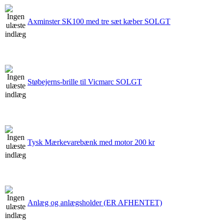
Axminster SK100 med tre sæt kæber SOLGT
Støbejerns-brille til Vicmarc SOLGT
Tysk Mærkevarebænk med motor 200 kr
Anlæg og anlægsholder (ER AFHENTET)