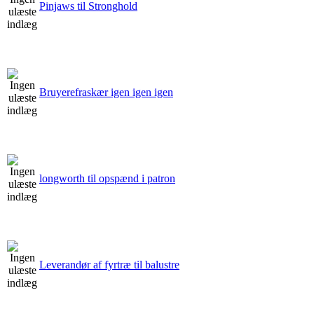
Pinjaws til Stronghold
Bruyerefraskær igen igen igen
longworth til opspænd i patron
Leverandør af fyrtræ til balustre