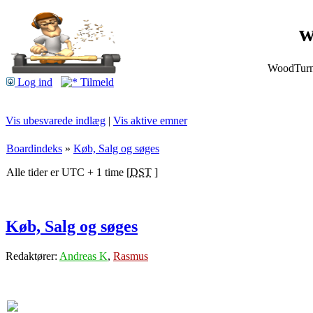
w
WoodTurnin
Log ind
Tilmeld
Vis ubesvarede indlæg
|
Vis aktive emner
Boardindeks
»
Køb, Salg og søges
Alle tider er UTC + 1 time [
DST
]
Køb, Salg og søges
Redaktører:
Andreas K
,
Rasmus