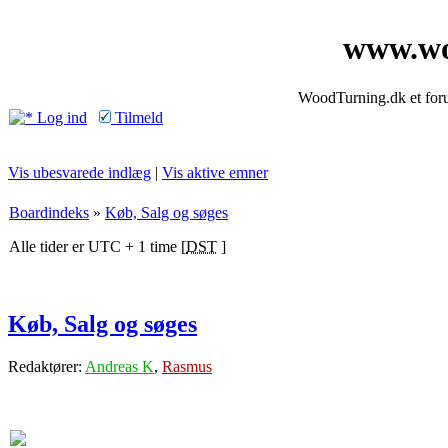
www.wo
WoodTurning.dk et forum
Log ind
Tilmeld
Vis ubesvarede indlæg
|
Vis aktive emner
Boardindeks
»
Køb, Salg og søges
Alle tider er UTC + 1 time [
DST
]
Køb, Salg og søges
Redaktører:
Andreas K
,
Rasmus