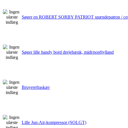
Søger en ROBERT SORBY PATRIOT spændepatron / cen
Søger lille handy bord drejebænk, midt/nordjylland
Bruyerefraskær
Lille Jun-Air-kompressor (SOLGT)