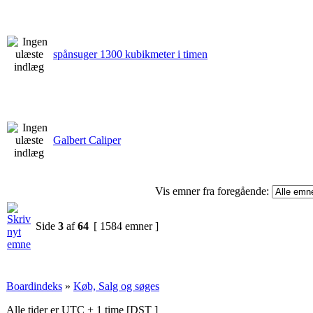
spånsuger 1300 kubikmeter i timen
Galbert Caliper
Vis emner fra foregående:
Side
3
af
64
[ 1584 emner ]
Boardindeks
»
Køb, Salg og søges
Alle tider er UTC + 1 time [
DST
]