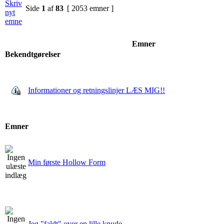
Side
1
af
83
[ 2053 emner ]
Emner
Bekendtgørelser
Informationer og retningslinjer LÆS MIG!!
Emner
Min første Hollow Form
Jeg "faldt" over en lille knude.