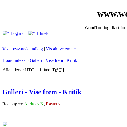
www.wo
WoodTurning.dk et forum
Log ind
Tilmeld
Vis ubesvarede indlæg
|
Vis aktive emner
Boardindeks
»
Galleri - Vise frem - Kritik
Alle tider er UTC + 1 time [
DST
]
Galleri - Vise frem - Kritik
Redaktører:
Andreas K
,
Rasmus