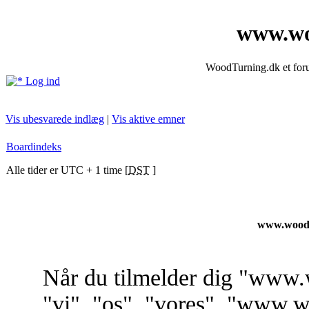
www.wo
WoodTurning.dk et forum
Log ind
Vis ubesvarede indlæg
|
Vis aktive emner
Boardindeks
Alle tider er UTC + 1 time [
DST
]
www.woodt
Når du tilmelder dig "www.
"vi", "os", "vores", "www.