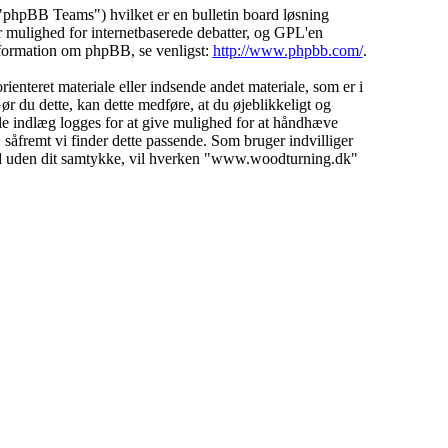
hpBB Teams") hvilket er en bulletin board løsning
 mulighed for internetbaserede debatter, og GPL'en
 information om phpBB, se venligst:
http://www.phpbb.com/
.
ienteret materiale eller indsende andet materiale, som er i
ør du dette, kan dette medføre, at du øjeblikkeligt og
lle indlæg logges for at give mulighed for at håndhæve
d, såfremt vi finder dette passende. Som bruger indvilliger
emand uden dit samtykke, vil hverken "www.woodturning.dk"