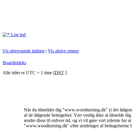
Log ind
Vis ubesvarede indlæg
|
Vis aktive emner
Boardindeks
Alle tider er UTC + 1 time [
DST
]
Når du tilmelder dig "www.woodturning.dk" (i det følgend
af de følgende betingelser. Vær venlig ikke at tilmelde dig
ændre disse til enhver tid, og vi vil gøre vort yderste for a
"www.woodturning.dk" efter ændringer af betingelserne betyd