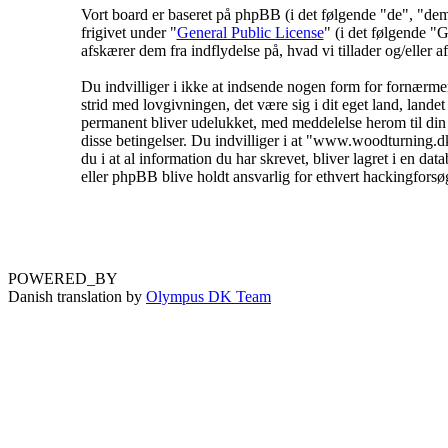
Vort board er baseret på phpBB (i det følgende "de", "
frigivet under "
General Public License
" (i det følgende 
afskærer dem fra indflydelse på, hvad vi tillader og/eller a
Du indvilliger i ikke at indsende nogen form for fornærmend
strid med lovgivningen, det være sig i dit eget land, lande
permanent bliver udelukket, med meddelelse herom til din I
disse betingelser. Du indvilliger i at "www.woodturning.dk" 
du i at al information du har skrevet, bliver lagret i en 
eller phpBB blive holdt ansvarlig for ethvert hackingfors
POWERED_BY
Danish translation by
Olympus DK Team