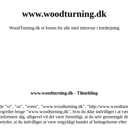
www.woodturning.dk
WoodTurning.dk et forum for alle med interesse i trædrejning
www.woodturning.dk - Tilmelding
e "vi", "os", "vores", "www.woodturning.dk", "http://www.woodturning
 og/eller bruge "www.woodturning.dk", hvis du ikke indvilliger i at være
t informere dig, alligevel vil det være fornuftigt, at du selv gennemgår d
er, at du indvilliger at være retgyldigt bundet af betingelserne efter 