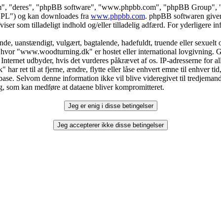
dem", "deres", "phpBB software", "www.phpbb.com", "phpBB Group", "p
"GPL") og kan downloades fra
www.phpbb.com
. phpBB softwaren giver
fviser som tilladeligt indhold og/eller tilladelig adfærd. For yderligere
e, uanstændigt, vulgært, bagtalende, hadefuldt, truende eller sexuelt or
t hvor "www.woodturning.dk" er hostet eller international lovgivning. G
nternet udbyder, hvis det vurderes påkrævet af os. IP-adresserne for a
har ret til at fjerne, ændre, flytte eller låse enhvert emne til enhver ti
database. Selvom denne information ikke vil blive videregivet til tredj
øg, som kan medføre at dataene bliver kompromitteret.