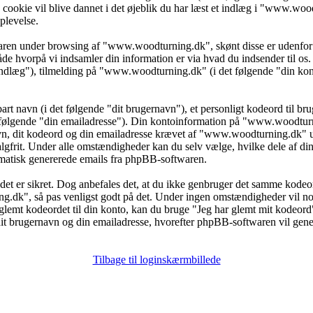
ookie vil blive dannet i det øjeblik du har læst et indlæg i "www.woodt
plevelse.
waren under browsing af "www.woodturning.dk", skønt disse er udenfor r
vorpå vi indsamler din information er via hvad du indsender til os. De
dlæg"), tilmelding på "www.woodturning.dk" (i det følgende "din kont
t navn (i det følgende "dit brugernavn"), et personligt kodeord til brug
t følgende "din emailadresse"). Din kontoinformation på "www.woodturni
avn, dit kodeord og din emailadresse krævet af "www.woodturning.dk" u
gfrit. Under alle omstændigheder kan du selv vælge, hvilke dele af din 
tomatisk genererede emails fra phpBB-softwaren.
så det er sikret. Dog anbefales det, at du ikke genbruger det samme kodeo
ing.dk", så pas venligst godt på det. Under ingen omstændigheder vil 
 glemt kodeordet til din konto, kan du bruge "Jeg har glemt mit kodeord"
t brugernavn og din emailadresse, hvorefter phpBB-softwaren vil generer
Tilbage til loginskærmbillede