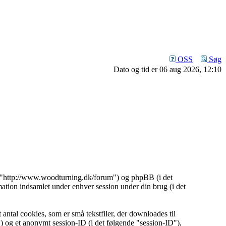
OSS
Søg
Dato og tid er 06 aug 2026, 12:10
, "http://www.woodturning.dk/forum") og phpBB (i det
on indsamlet under enhver session under din brug (i det
ntal cookies, som er små tekstfiler, der downloades til
") og et anonymt session-ID (i det følgende "session-ID"),