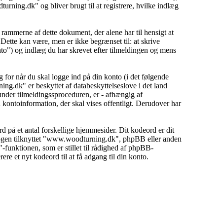
urning.dk" og bliver brugt til at registrere, hvilke indlæg
ammerne af dette dokument, der alene har til hensigt at
tte kan være, men er ikke begrænset til: at skrive
o") og indlæg du har skrevet efter tilmeldingen og mens
 for når du skal logge ind på din konto (i det følgende
ng.dk" er beskyttet af databeskyttelseslove i det land
nder tilmeldingssproceduren, er - afhængig af
kontoinformation, der skal vises offentligt. Derudover har
rd på et antal forskellige hjemmesider. Dit kodeord er dit
nogen tilknyttet "www.woodturning.dk", phpBB eller anden
-funktionen, som er stillet til rådighed af phpBB-
e et nyt kodeord til at få adgang til din konto.