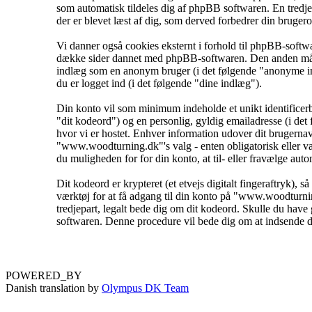
som automatisk tildeles dig af phpBB softwaren. En tredje c
der er blevet læst af dig, som derved forbedrer din brugero
Vi danner også cookies eksternt i forhold til phpBB-soft
dække sider dannet med phpBB-softwaren. Den anden måde h
indlæg som en anonym bruger (i det følgende "anonyme in
du er logget ind (i det følgende "dine indlæg").
Din konto vil som minimum indeholde et unikt identificerbar
"dit kodeord") og en personlig, gyldig emailadresse (i de
hvor vi er hostet. Enhver information udover dit brugern
"www.woodturning.dk"'s valg - enten obligatorisk eller val
du muligheden for for din konto, at til- eller fravælge au
Dit kodeord er krypteret (et etvejs digitalt fingeraftryk), 
værktøj for at få adgang til din konto på "www.woodturn
tredjepart, legalt bede dig om dit kodeord. Skulle du have
softwaren. Denne procedure vil bede dig om at indsende di
POWERED_BY
Danish translation by
Olympus DK Team