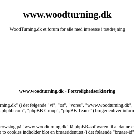
www.woodturning.dk
WoodTurning.dk et forum for alle med interesse i trædrejning
www.woodturning.dk - Fortrolighedserklæring
rning.dk" (i det følgende "vi", "os", "vores", "www.woodturning.dk"
phpbb.com", "phpBB Group", "phpBB Teams") bruger enhver informati
 browsing på "www.woodturning.dk" få phpBB-softwaren til at danne et a
 to cookies indholder blot en brugeridentitet (i det følgende "bruger-id