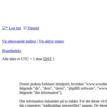
Log ind
Tilmeld
Vis ubesvarede indlæg
|
Vis aktive emner
Boardindeks
Alle tider er UTC + 1 time [
DST
]
Denne praksis forklarer detaljeret, hvordan "www.woodtu
følgende "de", "dem", "deres", "phpBB software", "www.
følgende "din information").
Din information indsamles på to måder. For det første vil
din computers "midlertidige internetfiler"-mappe. De første