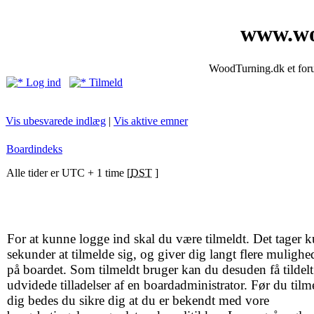
www.wo
WoodTurning.dk et forum
Log ind
Tilmeld
Vis ubesvarede indlæg
|
Vis aktive emner
Boardindeks
Alle tider er UTC + 1 time [
DST
]
For at kunne logge ind skal du være tilmeldt. Det tager k
sekunder at tilmelde sig, og giver dig langt flere mulighe
på boardet. Som tilmeldt bruger kan du desuden få tildelt
udvidede tilladelser af en boardadministrator. Før du tilm
dig bedes du sikre dig at du er bekendt med vore