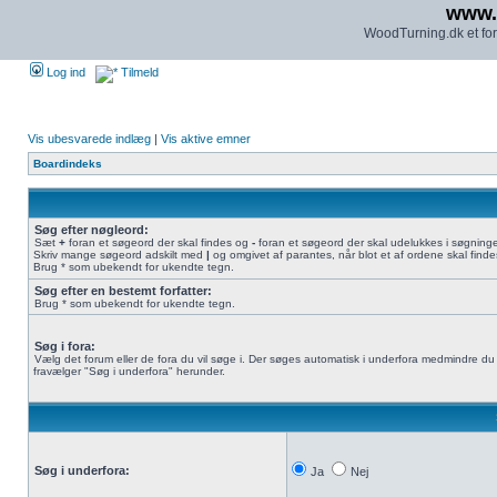
www.
WoodTurning.dk et for
Log ind
Tilmeld
Vis ubesvarede indlæg
|
Vis aktive emner
Boardindeks
Søg efter nøgleord:
Sæt
+
foran et søgeord der skal findes og
-
foran et søgeord der skal udelukkes i søgning
Skriv mange søgeord adskilt med
|
og omgivet af parantes, når blot et af ordene skal finde
Brug * som ubekendt for ukendte tegn.
Søg efter en bestemt forfatter:
Brug * som ubekendt for ukendte tegn.
Søg i fora:
Vælg det forum eller de fora du vil søge i. Der søges automatisk i underfora medmindre du
fravælger "Søg i underfora" herunder.
Søg i underfora:
Ja
Nej