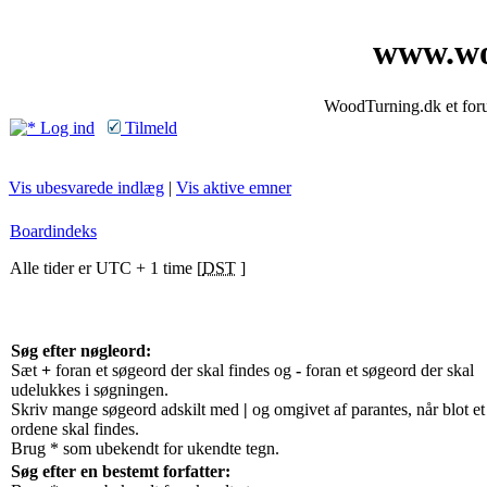
www.wo
WoodTurning.dk et forum
Log ind
Tilmeld
Vis ubesvarede indlæg
|
Vis aktive emner
Boardindeks
Alle tider er UTC + 1 time [
DST
]
Søg efter nøgleord:
Sæt
+
foran et søgeord der skal findes og
-
foran et søgeord der skal
udelukkes i søgningen.
Skriv mange søgeord adskilt med
|
og omgivet af parantes, når blot et
ordene skal findes.
Brug * som ubekendt for ukendte tegn.
Søg efter en bestemt forfatter: