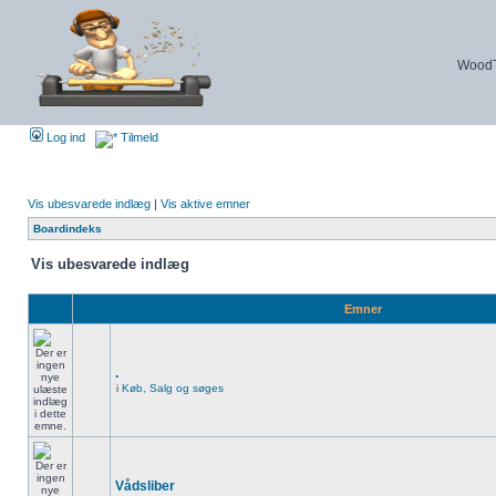
WoodTu
Log ind
Tilmeld
Vis ubesvarede indlæg
|
Vis aktive emner
Boardindeks
Vis ubesvarede indlæg
Emner
.
i
Køb, Salg og søges
Vådsliber