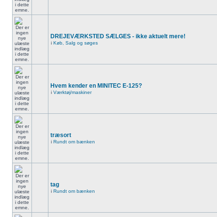
DREJEVÆRKSTED SÆLGES - ikke aktuelt mere!
i
Køb, Salg og søges
Hvem kender en MINITEC E-125?
i
Værktøj/maskiner
træsort
i
Rundt om bænken
tag
i
Rundt om bænken