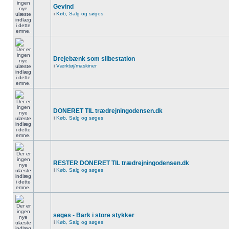
Gevind
i
Køb, Salg og søges
Drejebænk som slibestation
i
Værktøj/maskiner
DONERET TIL trædrejningodensen.dk
i
Køb, Salg og søges
RESTER DONERET TIL trædrejningodensen.dk
i
Køb, Salg og søges
søges - Bark i store stykker
i
Køb, Salg og søges