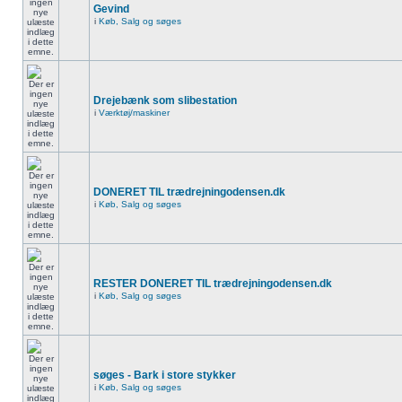
Gevind
i
Køb, Salg og søges
Drejebænk som slibestation
i
Værktøj/maskiner
DONERET TIL trædrejningodensen.dk
i
Køb, Salg og søges
RESTER DONERET TIL trædrejningodensen.dk
i
Køb, Salg og søges
søges - Bark i store stykker
i
Køb, Salg og søges