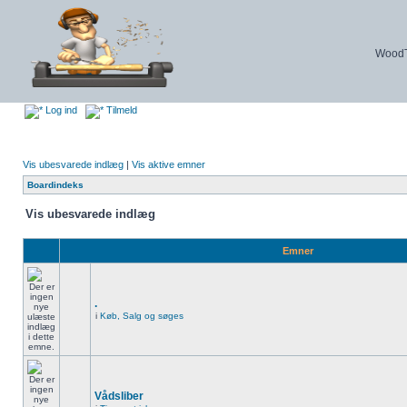
WoodTu
Log ind
Tilmeld
Vis ubesvarede indlæg
|
Vis aktive emner
Boardindeks
Vis ubesvarede indlæg
Emner
.
i
Køb, Salg og søges
Vådsliber