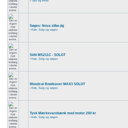
i
Tips og tricks
Søges: Nova slibe-jig
i
Køb, Salg og søges
Stihl MS211C - SOLGT
i
Køb, Salg og søges
Woodcut Bowlsaver MAX3 SOLGT
i
Køb, Salg og søges
Tysk Mærkevarebænk med motor 200 kr
i
Køb, Salg og søges