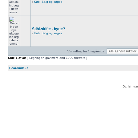
i
Køb, Salg og søges
Stihl-skifte - bytte?
i
Køb, Salg og søges
Vis indlæg fra foregående:
Side
1
af
40
[ Søgningen gav mere end 1000 træffere ]
Boardindeks
Danish tra