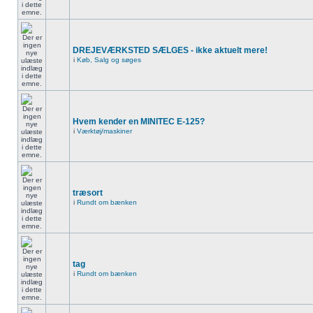
DREJEVÆRKSTED SÆLGES - ikke aktuelt mere!
i
Køb, Salg og søges
Hvem kender en MINITEC E-125?
i
Værktøj/maskiner
træsort
i
Rundt om bænken
tag
i
Rundt om bænken