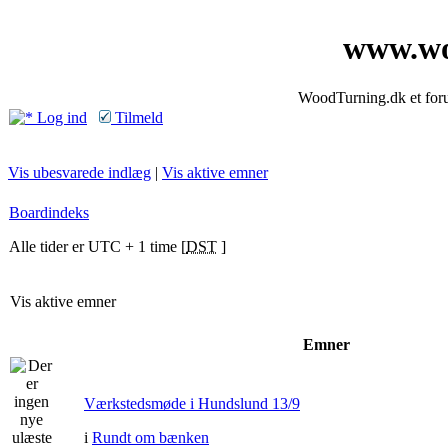
www.wo
WoodTurning.dk et forum
Log ind
Tilmeld
Vis ubesvarede indlæg
|
Vis aktive emner
Boardindeks
Alle tider er UTC + 1 time [
DST
]
Vis aktive emner
Emner
Værkstedsmøde i Hundslund 13/9
i
Rundt om bænken