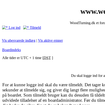
www.wo
WoodTurning.dk et forum
Log ind
Tilmeld
Vis ubesvarede indlæg
|
Vis aktive emner
Boardindeks
Alle tider er UTC + 1 time [
DST
]
Du skal logge ind for 
For at kunne logge ind skal du være tilmeldt. Det tager k
sekunder at tilmelde sig, og giver dig langt flere mulighe
på boardet. Som tilmeldt bruger kan du desuden få tildelt
udvidede tilladelser af en boardadministrator. Før du tilm