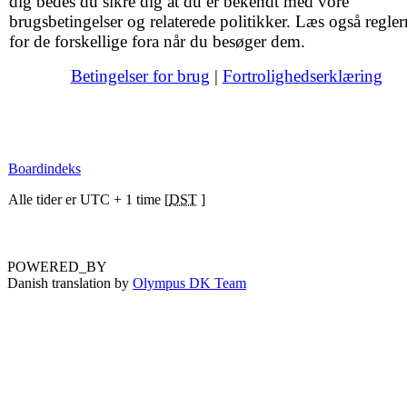
dig bedes du sikre dig at du er bekendt med vore
brugsbetingelser og relaterede politikker. Læs også regler
for de forskellige fora når du besøger dem.
Betingelser for brug
|
Fortrolighedserklæring
Boardindeks
Alle tider er UTC + 1 time [
DST
]
POWERED_BY
Danish translation by
Olympus DK Team