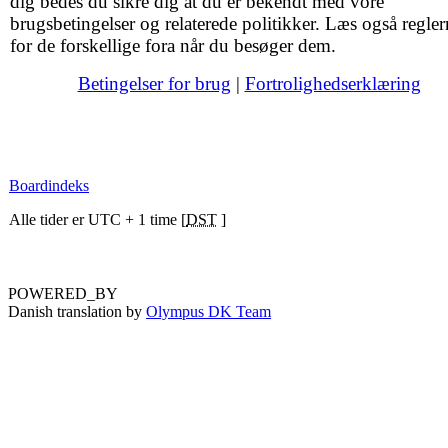
dig bedes du sikre dig at du er bekendt med vore
brugsbetingelser og relaterede politikker. Læs også regler
for de forskellige fora når du besøger dem.
Betingelser for brug
|
Fortrolighedserklæring
Boardindeks
Alle tider er UTC + 1 time [
DST
]
POWERED_BY
Danish translation by
Olympus DK Team