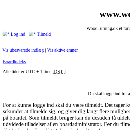
www.wo
WoodTurning.dk et forum
Log ind
Tilmeld
Vis ubesvarede indlæg
|
Vis aktive emner
Boardindeks
Alle tider er UTC + 1 time [
DST
]
Du skal logge ind for 
For at kunne logge ind skal du være tilmeldt. Det tager k
sekunder at tilmelde sig, og giver dig langt flere mulighe
på boardet. Som tilmeldt bruger kan du desuden få tildelt
udvidede tilladelser af en boardadministrator. Før du tilm