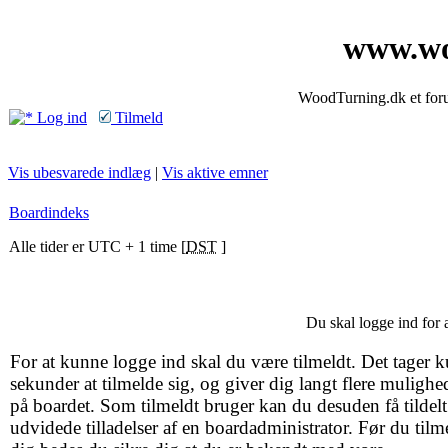
www.wo
WoodTurning.dk et forum
Log ind
Tilmeld
Vis ubesvarede indlæg
|
Vis aktive emner
Boardindeks
Alle tider er UTC + 1 time [
DST
]
Du skal logge ind for 
For at kunne logge ind skal du være tilmeldt. Det tager k
sekunder at tilmelde sig, og giver dig langt flere mulighe
på boardet. Som tilmeldt bruger kan du desuden få tildelt
udvidede tilladelser af en boardadministrator. Før du tilm