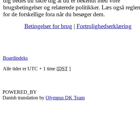
dig bedes du sikre dig at du er bekendt med vore
brugsbetingelser og relaterede politikker. Læs også regler
for de forskellige fora når du besøger dem.
Betingelser for brug
|
Fortrolighedserklæring
Boardindeks
Alle tider er UTC + 1 time [
DST
]
POWERED_BY
Danish translation by
Olympus DK Team