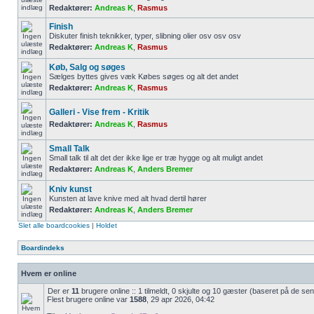
Redaktører:
Andreas K
,
Rasmus
Finish
Diskuter finish teknikker, typer, slibning olier osv osv osv
Redaktører:
Andreas K
,
Rasmus
Køb, Salg og søges
Sælges byttes gives væk Købes søges og alt det andet
Redaktører:
Andreas K
,
Rasmus
Galleri - Vise frem - Kritik
Redaktører:
Andreas K
,
Rasmus
Small Talk
Small talk til alt det der ikke lige er træ hygge og alt muligt andet
Redaktører:
Andreas K
,
Anders Bremer
Kniv kunst
Kunsten at lave knive med alt hvad dertil hører
Redaktører:
Andreas K
,
Anders Bremer
Slet alle boardcookies
|
Holdet
Boardindeks
Hvem er online
Der er
11
brugere online :: 1 tilmeldt, 0 skjulte og 10 gæster (baseret på de sen
Flest brugere online var
1588
, 29 apr 2026, 04:42