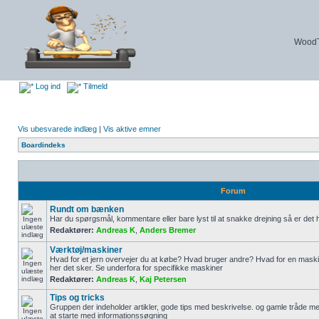
WoodTu
Log ind
Tilmeld
Vis ubesvarede indlæg
|
Vis aktive emner
Boardindeks
Forum
Rundt om bænken
Har du spørgsmål, kommentare eller bare lyst til at snakke drejning så er det h
Redaktører:
Andreas K
,
Anders Bremer
Værktøj/maskiner
Hvad for et jern overvejer du at købe? Hvad bruger andre? Hvad for en maskin
her det sker. Se underfora for specifikke maskiner
Redaktører:
Andreas K
,
Kaj Petersen
Tips og tricks
Gruppen der indeholder artikler, gode tips med beskrivelse. og gamle tråde med
at starte med informationssøgning