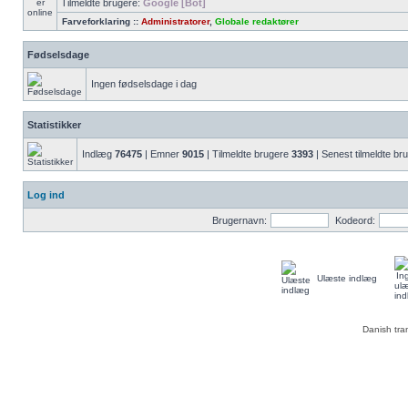
Tilmeldte brugere:
Google [Bot]
Farveforklaring ::
Administratorer
,
Globale redaktører
Fødselsdage
Ingen fødselsdage i dag
Statistikker
Indlæg
76475
| Emner
9015
| Tilmeldte brugere
3393
| Senest tilmeldte br
Log ind
Brugernavn:
Kodeord:
Ulæste indlæg
Danish tra