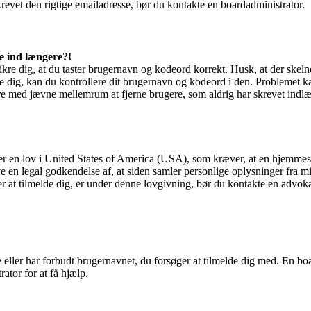
krevet den rigtige emailadresse, bør du kontakte en boardadministrator.
ge ind længere?!
sikre dig, at du taster brugernavn og kodeord korrekt. Husk, at der skel
dig, kan du kontrollere dit brugernavn og kodeord i den. Problemet kan o
e med jævne mellemrum at fjerne brugere, som aldrig har skrevet indlæg
r en lov i United States of America (USA), som kræver, at en hjemmesid
ave en legal godkendelse af, at siden samler personlige oplysninger fra m
søger at tilmelde dig, er under denne lovgivning, bør du kontakte en a
 eller har forbudt brugernavnet, du forsøger at tilmelde dig med. En boa
ator for at få hjælp.