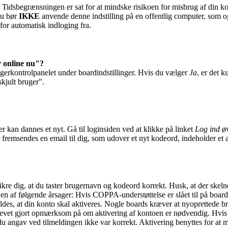
id. Tidsbegrænsningen er sat for at mindske risikoen for misbrug af din 
Du bør
IKKE
anvende denne indstilling på en offentlig computer, som ogs
for automatisk indloging fra.
r online nu"?
ugerkontrolpanelet under boardindstillinger. Hvis du vælger
Ja
, er det k
skjult bruger".
r kan dannes et nyt. Gå til loginsiden ved at klikke på linket
Log ind
øv
 fremsendes en email til dig, som udover et nyt kodeord, indeholder et 
sikre dig, at du taster brugernavn og kodeord korrekt. Husk, at der skel
n af følgende årsager: Hvis COPPA-understøttelse er slået til på board
des, at din konto skal aktiveres. Nogle boards kræver at nyoprettede bru
blevet gjort opmærksom på om aktivering af kontoen er nødvendig. Hvis 
du angav ved tilmeldingen ikke var korrekt. Aktivering benyttes for at 