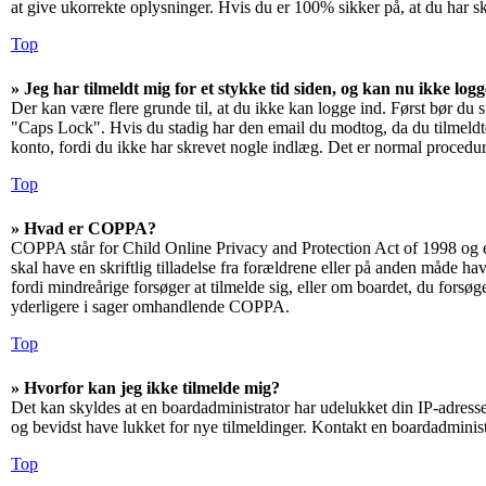
at give ukorrekte oplysninger. Hvis du er 100% sikker på, at du har s
Top
» Jeg har tilmeldt mig for et stykke tid siden, og kan nu ikke log
Der kan være flere grunde til, at du ikke kan logge ind. Først bør du 
"Caps Lock". Hvis du stadig har den email du modtog, da du tilmeldte 
konto, fordi du ikke har skrevet nogle indlæg. Det er normal procedur
Top
» Hvad er COPPA?
COPPA står for Child Online Privacy and Protection Act of 1998 og e
skal have en skriftlig tilladelse fra forældrene eller på anden måde h
fordi mindreårige forsøger at tilmelde sig, eller om boardet, du for
yderligere i sager omhandlende COPPA.
Top
» Hvorfor kan jeg ikke tilmelde mig?
Det kan skyldes at en boardadministrator har udelukket din IP-adresse
og bevidst have lukket for nye tilmeldinger. Kontakt en boardadministr
Top