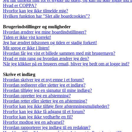
Jeg har tilmeldt mig for et stykke tid siden, og kan nu ikke logge ind
Hvad er COPPA?
Hvorfor kan jeg ikke tilmelde mig?
Hvilken funktion har "Slet alle boardcookies"?
Brugerindstillinger og muligheder
Hvordan ændrer jeg mine boardindstillinger?
Tiden er ikke vist korrekt!
Jeg har ændret tidszonen og tiden er stadig forkert!
Mit sprog er ikke i listen!
Hvordan får jeg vist et billede sammen med mit brugernavn?
Hvad er min rang og hvordan ændrer jeg den?
Når jeg klikker på en brugers email, bliver jeg bedt om at logge ind?
Skrive et indlæg
Hvordan skriver jeg et nyt emne i et forum?
Hvordan redigerer eller sletter jeg et indlæg?
Hvordan tilføjer jeg en signatur til mine indlæg?
Hvordan opretter jeg en afstemning?
Hvordan retter eller sletter jeg en afstemning?
Hvorfor kan jeg ikke tilføje flere afstemningsmuligheder?
Hvorfor kan jeg ikke få adgang til et forum?
Hvorfor kan jeg ikke vedhæfte en fil?
Hvorfor modtog jeg en advarsel?
Hvordan rapporterer jeg indlæg til en redaktør?