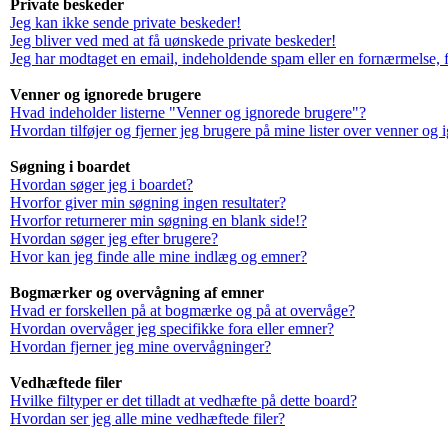
Private beskeder
Jeg kan ikke sende private beskeder!
Jeg bliver ved med at få uønskede private beskeder!
Jeg har modtaget en email, indeholdende spam eller en fornærmelse, f
Venner og ignorede brugere
Hvad indeholder listerne "Venner og ignorede brugere"?
Hvordan tilføjer og fjerner jeg brugere på mine lister over venner og
Søgning i boardet
Hvordan søger jeg i boardet?
Hvorfor giver min søgning ingen resultater?
Hvorfor returnerer min søgning en blank side!?
Hvordan søger jeg efter brugere?
Hvor kan jeg finde alle mine indlæg og emner?
Bogmærker og overvågning af emner
Hvad er forskellen på at bogmærke og på at overvåge?
Hvordan overvåger jeg specifikke fora eller emner?
Hvordan fjerner jeg mine overvågninger?
Vedhæftede filer
Hvilke filtyper er det tilladt at vedhæfte på dette board?
Hvordan ser jeg alle mine vedhæftede filer?