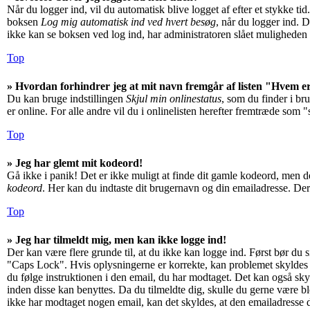
Når du logger ind, vil du automatisk blive logget af efter et stykke t
boksen
Log mig automatisk ind ved hvert besøg
, når du logger ind. 
ikke kan se boksen ved log ind, har administratoren slået muligheden 
Top
» Hvordan forhindrer jeg at mit navn fremgår af listen "Hvem e
Du kan bruge indstillingen
Skjul min onlinestatus
, som du finder i br
er online. For alle andre vil du i onlinelisten herefter fremtræde som "
Top
» Jeg har glemt mit kodeord!
Gå ikke i panik! Det er ikke muligt at finde dit gamle kodeord, men de
kodeord
. Her kan du indtaste dit brugernavn og din emailadresse. Der
Top
» Jeg har tilmeldt mig, men kan ikke logge ind!
Der kan være flere grunde til, at du ikke kan logge ind. Først bør du 
"Caps Lock". Hvis oplysningerne er korrekte, kan problemet skyldes e
du følge instruktionen i den email, du har modtaget. Det kan også skyl
inden disse kan benyttes. Da du tilmeldte dig, skulle du gerne være 
ikke har modtaget nogen email, kan det skyldes, at den emailadresse 