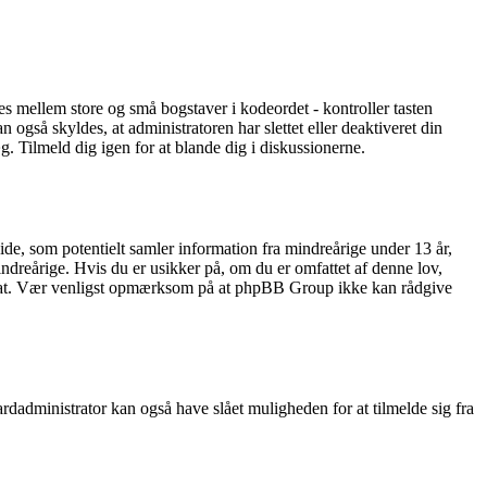
nes mellem store og små bogstaver i kodeordet - kontroller tasten
gså skyldes, at administratoren har slettet eller deaktiveret din
. Tilmeld dig igen for at blande dig i diskussionerne.
e, som potentielt samler information fra mindreårige under 13 år,
indreårige. Hvis du er usikker på, om du er omfattet af denne lov,
dvokat. Vær venligst opmærksom på at phpBB Group ikke kan rådgive
rdadministrator kan også have slået muligheden for at tilmelde sig fra