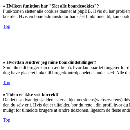
» Hvilken funktion har "Slet alle boardcookies"?
Funktionen sletter alle cookies dannet af phpBB. Hvis du har problemer
boardet. Hvis en boardadministrator har slået funktionen til, kan cookie
Top
» Hvordan ændrer jeg mine boardindstillinger?
Som tilmeldt bruger kan du ændre på, hvordan boardet fungerer for dig
dog have placeret linket til brugerkontrolpanelet et andet sted. Alle di
Top
» Tiden er ikke vist korrekt!
Da det usædvanligt sjældent sker at hjemmesidens(webserverens) tidsind
den du selv er i. Hvis det er tilfældet, bør du rette i din profil hvo
muligt for tilmeldte brugere at ændre tidszonen, ligesom de fleste andre
Top