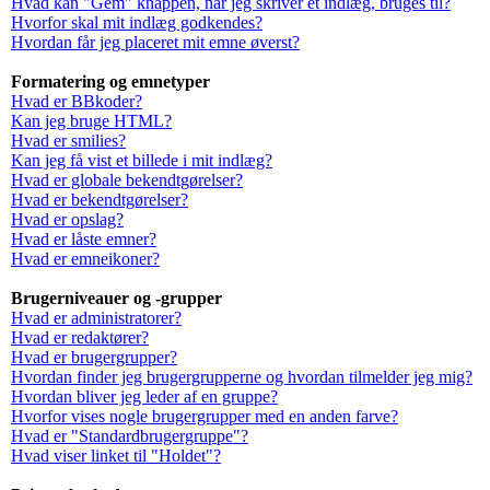
Hvad kan "Gem" knappen, når jeg skriver et indlæg, bruges til?
Hvorfor skal mit indlæg godkendes?
Hvordan får jeg placeret mit emne øverst?
Formatering og emnetyper
Hvad er BBkoder?
Kan jeg bruge HTML?
Hvad er smilies?
Kan jeg få vist et billede i mit indlæg?
Hvad er globale bekendtgørelser?
Hvad er bekendtgørelser?
Hvad er opslag?
Hvad er låste emner?
Hvad er emneikoner?
Brugerniveauer og -grupper
Hvad er administratorer?
Hvad er redaktører?
Hvad er brugergrupper?
Hvordan finder jeg brugergrupperne og hvordan tilmelder jeg mig?
Hvordan bliver jeg leder af en gruppe?
Hvorfor vises nogle brugergrupper med en anden farve?
Hvad er "Standardbrugergruppe"?
Hvad viser linket til "Holdet"?