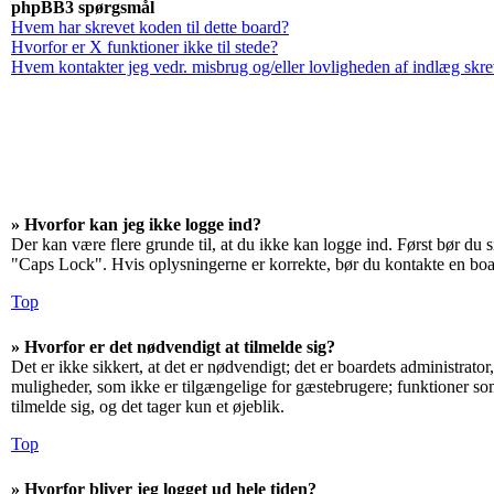
phpBB3 spørgsmål
Hvem har skrevet koden til dette board?
Hvorfor er X funktioner ikke til stede?
Hvem kontakter jeg vedr. misbrug og/eller lovligheden af indlæg skrev
» Hvorfor kan jeg ikke logge ind?
Der kan være flere grunde til, at du ikke kan logge ind. Først bør du 
"Caps Lock". Hvis oplysningerne er korrekte, bør du kontakte en boar
Top
» Hvorfor er det nødvendigt at tilmelde sig?
Det er ikke sikkert, at det er nødvendigt; det er boardets administrator
muligheder, som ikke er tilgængelige for gæstebrugere; funktioner som 
tilmelde sig, og det tager kun et øjeblik.
Top
» Hvorfor bliver jeg logget ud hele tiden?