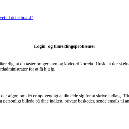
et til dette board?
Login- og tilmeldingsproblemer
sikre dig, at du taster brugernavn og kodeord korrekt. Husk, at der skel
dadministrator for at få hjælp.
, der afgør, om det er nødvendigt at tilmelde sig for at skrive indlæg. Til
personligt billede på dine indlæg, private beskeder, sende emails til an