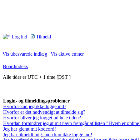
Log ind
Tilmeld
Vis ubesvarede indlæg
|
Vis aktive emner
Boardindeks
Alle tider er UTC + 1 time [
DST
]
Login- og tilmeldingsproblemer
Hvorfor kan jeg ikke logge ind?
Hvorfor er det nødvendigt at tilmelde sig?
Hvorfor bliver jeg logget ud hele tiden?
Hvordan forhindrer jeg at mit navn fremgår af listen "Hvem er online
Jeg har glemt mit kodeord!
Jeg har tilmeldt mig, men kan ikke logge ind!