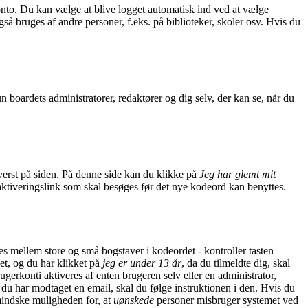
konto. Du kan vælge at blive logget automatisk ind ved at vælge
å bruges af andre personer, f.eks. på biblioteker, skoler osv. Hvis du
un boardets administratorer, redaktører og dig selv, der kan se, når du
erst på siden. På denne side kan du klikke på
Jeg har glemt mit
aktiveringslink som skal besøges før det nye kodeord kan benyttes.
nes mellem store og små bogstaver i kodeordet - kontroller tasten
et, og du har klikket på
jeg er under 13 år
, da du tilmeldte dig, skal
gerkonti aktiveres af enten brugeren selv eller en administrator,
du har modtaget en email, skal du følge instruktionen i den. Hvis du
mindske muligheden for, at
uønskede
personer misbruger systemet ved