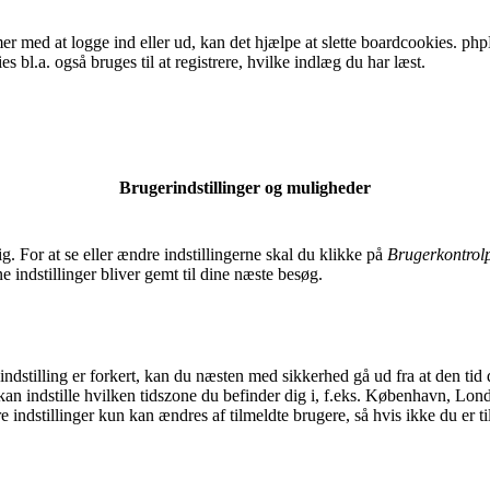
 med at logge ind eller ud, kan det hjælpe at slette boardcookies. phpB
s bl.a. også bruges til at registrere, hvilke indlæg du har læst.
Brugerindstillinger og muligheder
. For at se eller ændre indstillingerne skal du klikke på
Brugerkontrol
ne indstillinger bliver gemt til dine næste besøg.
stilling er forkert, kan du næsten med sikkerhed gå ud fra at den tid du
r du kan indstille hvilken tidszone du befinder dig i, f.eks. København
 indstillinger kun kan ændres af tilmeldte brugere, så hvis ikke du er ti