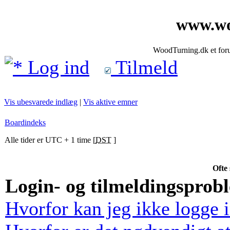
www.wo
WoodTurning.dk et forum
Log ind
Tilmeld
Vis ubesvarede indlæg
|
Vis aktive emner
Boardindeks
Alle tider er UTC + 1 time [
DST
]
Ofte 
Login- og tilmeldingsprob
Hvorfor kan jeg ikke logge 